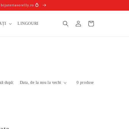
ijuteriasorelly.ro 💍
Conectați-
Coș
AȚI
LINGOURI
vă
ză după:
0 produse