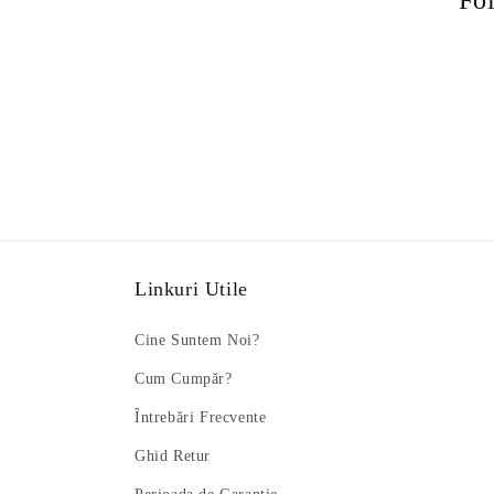
Fol
i
e
:
Linkuri Utile
Cine Suntem Noi?
Cum Cumpăr?
Întrebări Frecvente
Ghid Retur