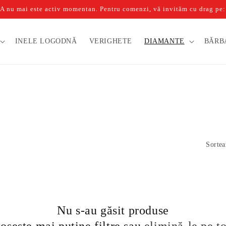
u mai este activ momentan. Pentru comenzi, vă invităm cu drag pe: b
INELE LOGODNĂ
VERIGHETE
DIAMANTE
BĂRB
Sortea
Nu s-au găsit produse