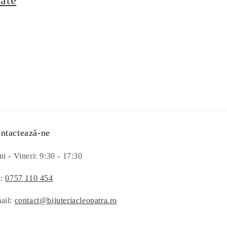
oate
ntactează-ne
i - Vineri: 9:30 - 17:30
l:
0757 110 454
ail:
contact@bijuteriacleopatra.ro