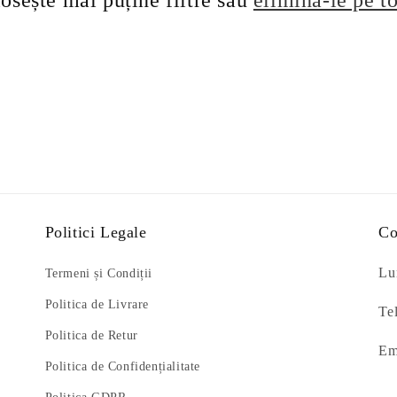
osește mai puține filtre sau
elimină-le pe t
Politici Legale
Co
Lun
Termeni și Condiții
Politica de Livrare
Te
Politica de Retur
Em
Politica de Confidențialitate