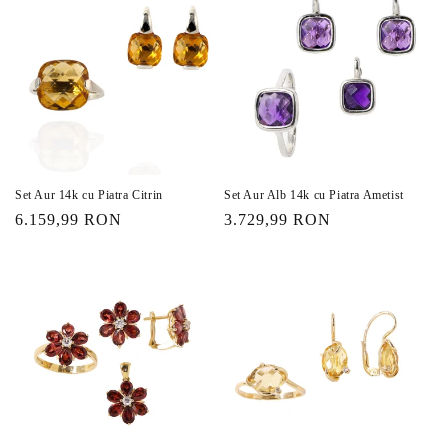
Set Aur 14k cu Piatra Citrin
Set Aur Alb 14k cu Piatra Ametist
Preț
6.159,99 RON
Preț
3.729,99 RON
obișnuit
obișnuit