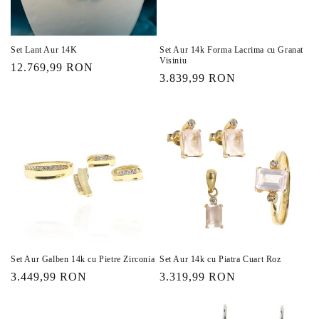
:
Set Lant Aur 14K
Set Aur 14k Forma Lacrima cu Granat
Visiniu
Preț
12.769,99 RON
Preț
3.839,99 RON
obișnuit
obișnuit
Set Aur Galben 14k cu Pietre Zirconia
Set Aur 14k cu Piatra Cuart Roz
Preț
3.449,99 RON
Preț
3.319,99 RON
obișnuit
obișnuit