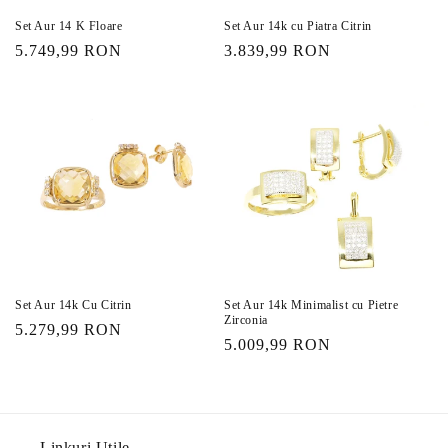
Set Aur 14 K Floare
Set Aur 14k cu Piatra Citrin
Preț
5.749,99 RON
Preț
3.839,99 RON
obișnuit
obișnuit
Set Aur 14k Cu Citrin
Set Aur 14k Minimalist cu Pietre
Zirconia
Preț
5.279,99 RON
Preț
5.009,99 RON
obișnuit
obișnuit
Linkuri Utile