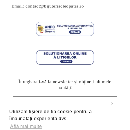
Email:
contact@bijuteriacleopatra.ro
Înregistrați-vă la newsletter și obțineți ultimele
noutăți!
E-mail
Utilizăm fișiere de tip cookie pentru a
Utilizăm fișiere de tip cookie pentru a
îmbunătăți experiența dvs.
îmbunătăți experiența dvs.
Află mai multe
Află mai multe
Facebook
Pinterest
Instagram
TikTok
YouTube