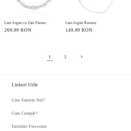
Lant Argint cu Zale Patrate
Lant Argint Rozariu
Preț
269,99 RON
Preț
149,99 RON
obișnuit
obișnuit
1
2
Linkuri Utile
Cine Suntem Noi?
Cum Cumpăr?
Întrebări Frecvente