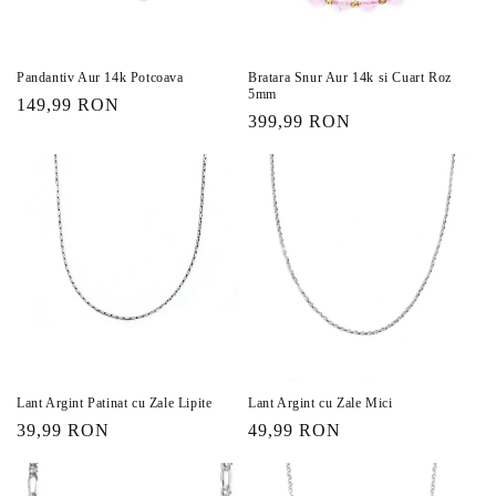
:
Pandantiv Aur 14k Potcoava
Bratara Snur Aur 14k si Cuart Roz
5mm
Preț
149,99 RON
Preț
399,99 RON
obișnuit
obișnuit
Lant Argint Patinat cu Zale Lipite
Lant Argint cu Zale Mici
Preț
39,99 RON
Preț
49,99 RON
obișnuit
obișnuit