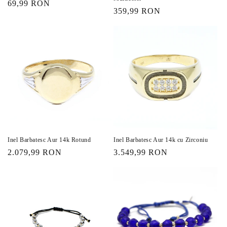
Preț
69,99 RON
Preț
359,99 RON
obișnuit
obișnuit
Inel Barbatesc Aur 14k Rotund
Inel Barbatesc Aur 14k cu Zirconiu
Preț
2.079,99 RON
Preț
3.549,99 RON
obișnuit
obișnuit