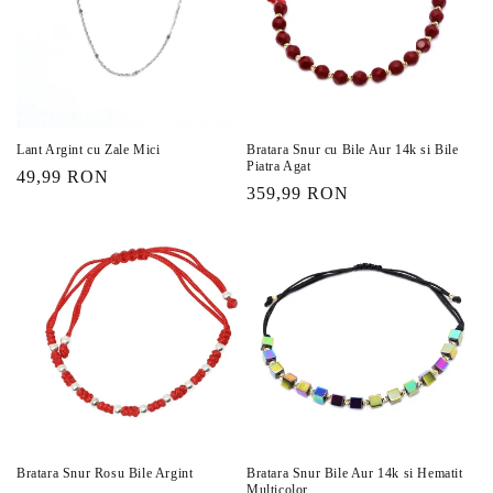
Lant Argint cu Zale Mici
Bratara Snur cu Bile Aur 14k si Bile
Piatra Agat
Preț
49,99 RON
Preț
359,99 RON
obișnuit
obișnuit
Bratara Snur Rosu Bile Argint
Bratara Snur Bile Aur 14k si Hematit
Multicolor