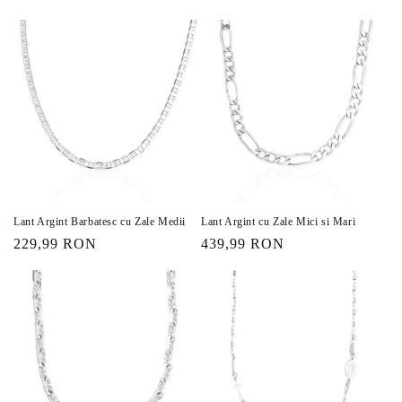
obișnuit
obișnuit
Lant Argint Barbatesc cu Zale Medii
Lant Argint cu Zale Mici si Mari
Preț
229,99 RON
Preț
439,99 RON
obișnuit
obișnuit