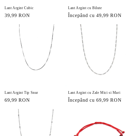
Lant Argint Cubic
Lant Argint cu Bilute
Preț
39,99 RON
Preț
Începând cu 49,99 RON
obișnuit
obișnuit
Lant Argint Tip Snur
Lant Argint cu Zale Mici si Mari
Preț
69,99 RON
Preț
Începând cu 69,99 RON
obișnuit
obișnuit