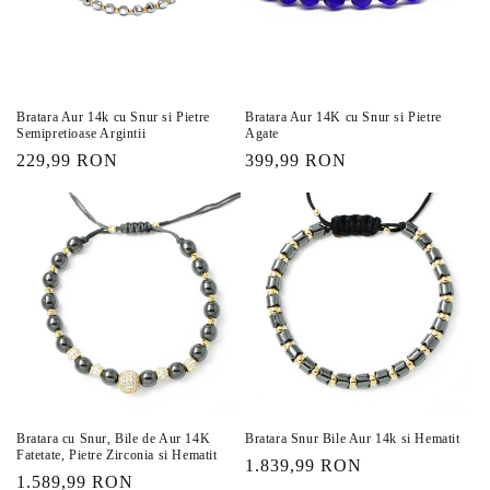
Bratara Aur 14k cu Snur si Pietre
Bratara Aur 14K cu Snur si Pietre
Semipretioase Argintii
Agate
Preț
229,99 RON
Preț
399,99 RON
obișnuit
obișnuit
Bratara cu Snur, Bile de Aur 14K
Bratara Snur Bile Aur 14k si Hematit
Fatetate, Pietre Zirconia si Hematit
Preț
1.839,99 RON
Preț
1.589,99 RON