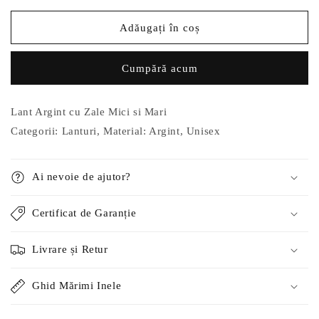
pentru
pentru
Lant
Lant
Adăugați în coș
Argint
Argint
cu
cu
Cumpără acum
Zale
Zale
Mici
Mici
si
si
Lant Argint cu Zale Mici si Mari
Mari
Mari
Categorii: Lanturi, Material: Argint, Unisex
Ai nevoie de ajutor?
Certificat de Garanție
Livrare și Retur
Ghid Mărimi Inele