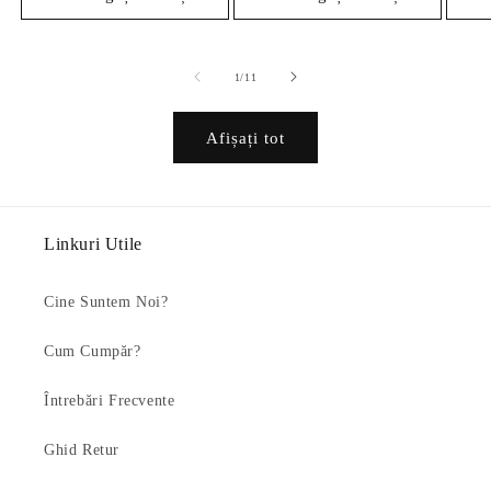
din
1
/
11
Afișați tot
Linkuri Utile
Cine Suntem Noi?
Cum Cumpăr?
Întrebări Frecvente
Ghid Retur