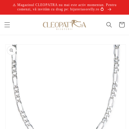
Salt la
⚠️ Magazinul CLEOPATRA nu mai este activ momentan. Pentru
conținut
comenzi, vă invităm cu drag pe: bijuteriasorelly.ro 💍
Coș
Salt la
informațiile
despre
produs