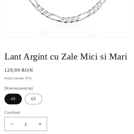
Deschide
conținutul
media
1
Lant Argint cu Zale Mici si Mari
într-
o
fereastră
Preț
129,99 RON
modală
obișnuit
Prețul include TVA.
Dimensiune(cm)
49
63
Cantitate
Reduceți
Creșteți
cantitatea
cantitatea