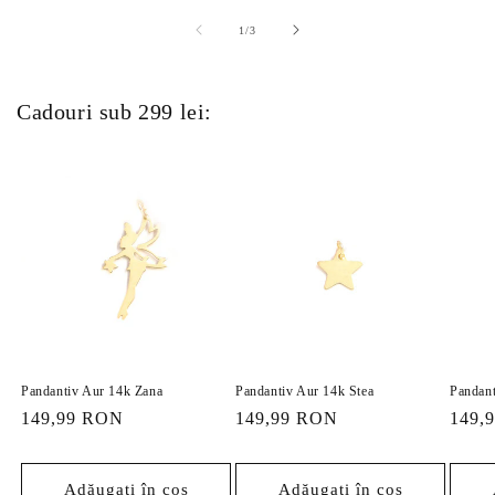
din
1
/
3
Cadouri sub 299 lei:
Pandantiv Aur 14k Zana
Pandantiv Aur 14k Stea
Pandant
Preț
149,99 RON
Preț
149,99 RON
Preț
149,
obișnuit
obișnuit
obișn
Adăugați în coș
Adăugați în coș