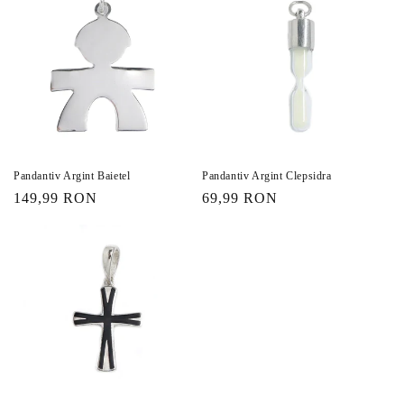
Pandantiv Argint Baietel
Pandantiv Argint Clepsidra
Preț
149,99 RON
Preț
69,99 RON
obișnuit
obișnuit