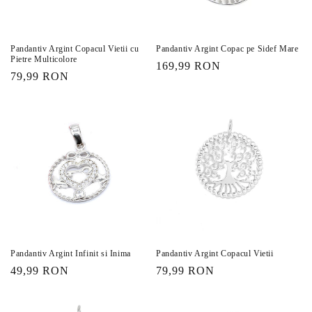
:
Pandantiv Argint Copacul Vietii cu
Pandantiv Argint Copac pe Sidef Mare
Pietre Multicolore
Preț
169,99 RON
Preț
79,99 RON
obișnuit
obișnuit
Pandantiv Argint Infinit si Inima
Pandantiv Argint Copacul Vietii
Preț
49,99 RON
Preț
79,99 RON
obișnuit
obișnuit