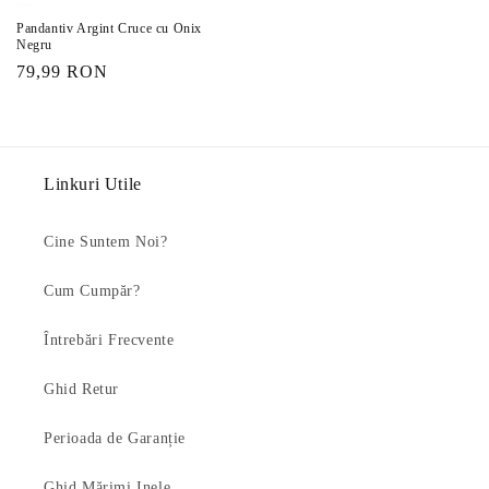
Pandantiv Argint Cruce cu Onix
Negru
Preț
79,99 RON
obișnuit
Linkuri Utile
Cine Suntem Noi?
Cum Cumpăr?
Întrebări Frecvente
Ghid Retur
Perioada de Garanție
Ghid Mărimi Inele