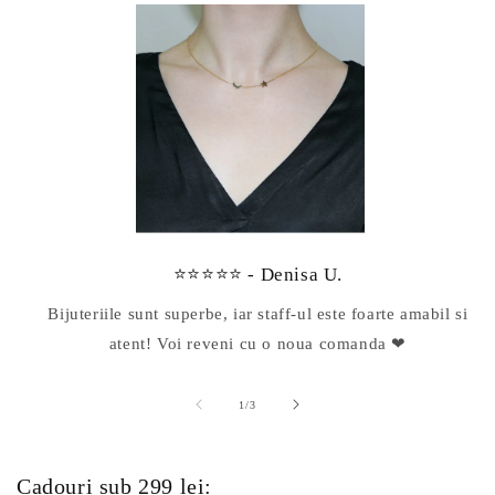
⭐⭐⭐⭐⭐ - Denisa U.
Bijuteriile sunt superbe, iar staff-ul este foarte amabil si
atent! Voi reveni cu o noua comanda ❤
din
1
/
3
Cadouri sub 299 lei: