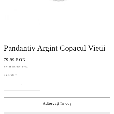
Deschide
conținutul
media
1
Pandantiv Argint Copacul Vietii
într-
o
fereastră
Preț
79,99 RON
modală
obișnuit
Prețul include TVA.
Cantitate
Reduceți
Creșteți
cantitatea
cantitatea
pentru
pentru
Pandantiv
Pandantiv
Adăugați în coș
Argint
Argint
Copacul
Copacul