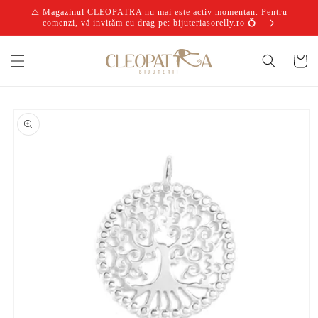
Salt la
⚠️ Magazinul CLEOPATRA nu mai este activ momentan. Pentru
conținut
comenzi, vă invităm cu drag pe: bijuteriasorelly.ro 💍
Coș
Salt la
informațiile
despre
produs