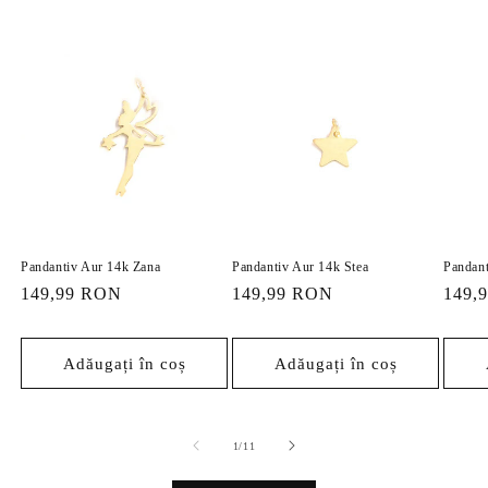
Pandantiv Aur 14k Zana
Pandantiv Aur 14k Stea
Pandant
Preț
149,99 RON
Preț
149,99 RON
Preț
149,
obișnuit
obișnuit
obișn
Adăugați în coș
Adăugați în coș
din
1
/
11