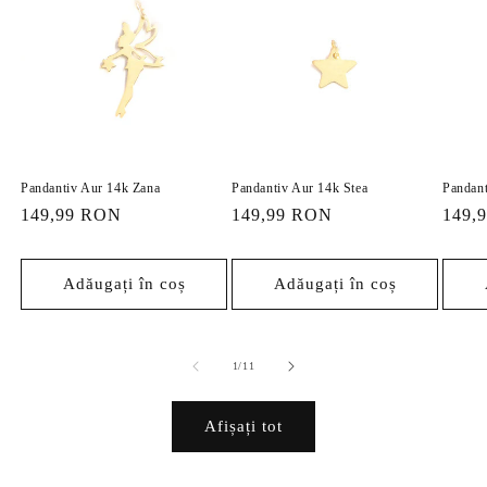
Pandantiv Aur 14k Zana
Pandantiv Aur 14k Stea
Pandant
Preț
149,99 RON
Preț
149,99 RON
Preț
149,
obișnuit
obișnuit
obișn
Adăugați în coș
Adăugați în coș
din
1
/
11
Afișați tot