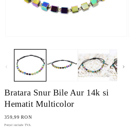
Deschide
D
conținutul
c
media
m
1
2
într-
î
o
o
fereastră
f
modală
m
Bratara Snur Bile Aur 14k si
Hematit Multicolor
Preț
359,99 RON
obișnuit
Prețul include TVA.