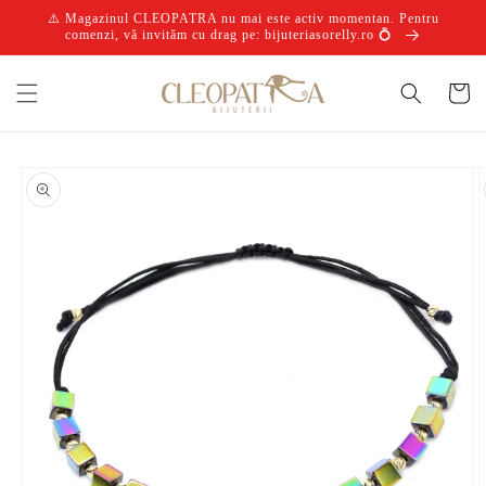
Salt la
⚠️ Magazinul CLEOPATRA nu mai este activ momentan. Pentru
conținut
comenzi, vă invităm cu drag pe: bijuteriasorelly.ro 💍
Coș
Salt la
informațiile
despre
produs