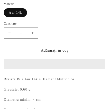
Material
Aur 14k
Cantitate
Reduceți
Creșteți
cantitatea
cantitatea
pentru
pentru
Bratara
Bratara
Adăugați în coș
Snur
Snur
Bile
Bile
Aur
Aur
14k
14k
si
si
Bratara Bile Aur 14k si Hematit Multicolor
Hematit
Hematit
Multicolor
Multicolor
Greutate: 0.60 g
Diametru minim: 4 cm