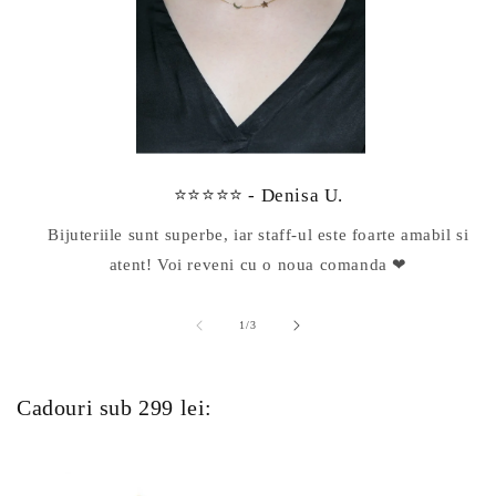
⭐⭐⭐⭐⭐ - Denisa U.
Bijuteriile sunt superbe, iar staff-ul este foarte amabil si
atent! Voi reveni cu o noua comanda ❤
din
1
/
3
Cadouri sub 299 lei: