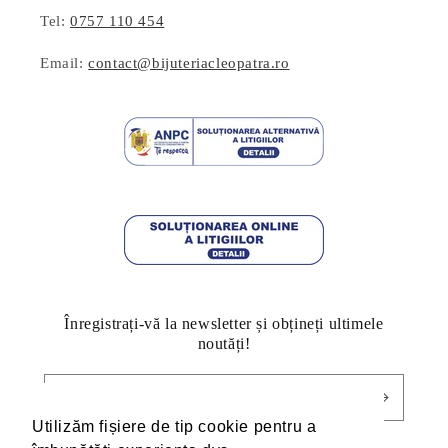
Tel:
0757 110 454
Email:
contact@bijuteriacleopatra.ro
Înregistrați-vă la newsletter și obțineți ultimele
noutăți!
E-mail
Utilizăm fișiere de tip cookie pentru a
Utilizăm fișiere de tip cookie pentru a