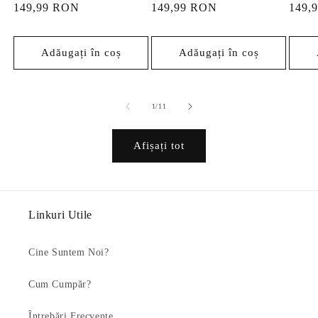
Preț
149,99 RON
Preț
149,99 RON
Preț
149,
obișnuit
obișnuit
obișn
Adăugați în coș
Adăugați în coș
din
1
/
11
Afișați tot
Linkuri Utile
Cine Suntem Noi?
Cum Cumpăr?
Întrebări Frecvente