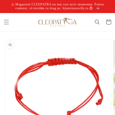
Salt la
⚠️ Magazinul CLEOPATRA nu mai este activ momentan. Pentru
conținut
comenzi, vă invităm cu drag pe: bijuteriasorelly.ro 💍
Coș
Salt la
informațiile
despre
produs