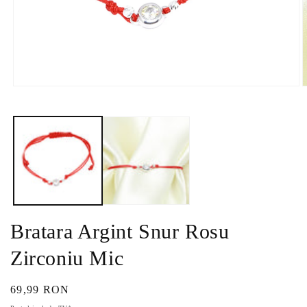
Deschide
D
conținutul
c
media
m
1
2
într-
î
o
o
fereastră
f
modală
m
Bratara Argint Snur Rosu
Zirconiu Mic
Preț
69,99 RON
obișnuit