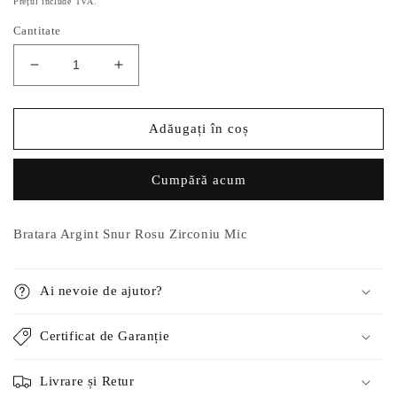
Prețul include TVA.
Cantitate
Reduceți
Creșteți
cantitatea
cantitatea
pentru
pentru
Bratara
Bratara
Adăugați în coș
Argint
Argint
Snur
Snur
Cumpără acum
Rosu
Rosu
Zirconiu
Zirconiu
Mic
Mic
Bratara Argint Snur Rosu Zirconiu Mic
Ai nevoie de ajutor?
Certificat de Garanție
Livrare și Retur