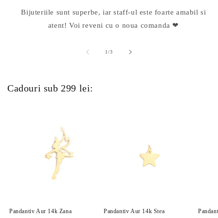
Bijuteriile sunt superbe, iar staff-ul este foarte amabil si
atent! Voi reveni cu o noua comanda ❤
din
1
/
3
Cadouri sub 299 lei:
Pandantiv Aur 14k Zana
Pandantiv Aur 14k Stea
Pandant