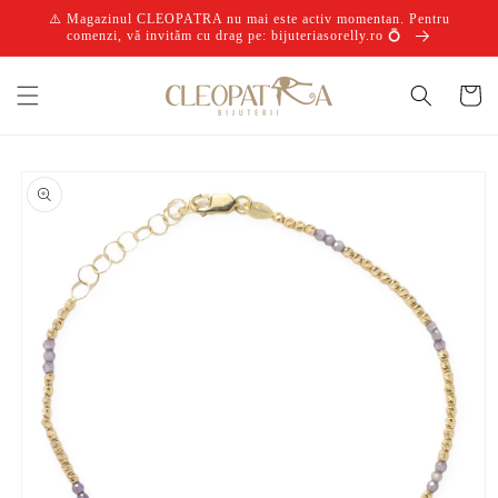
Salt la
⚠️ Magazinul CLEOPATRA nu mai este activ momentan. Pentru
conținut
comenzi, vă invităm cu drag pe: bijuteriasorelly.ro 💍
Coș
Salt la
informațiile
despre
produs