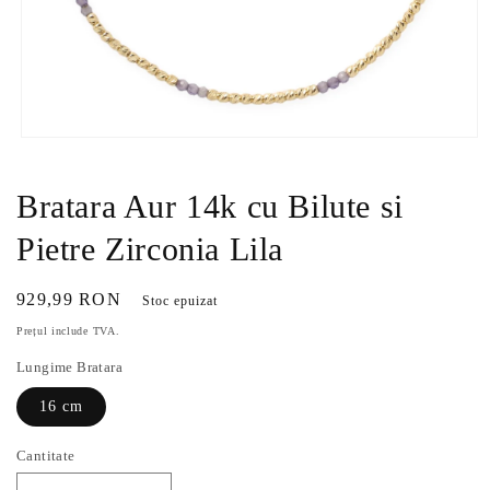
Deschide
conținutul
media
1
Bratara Aur 14k cu Bilute si
într-
o
Pietre Zirconia Lila
fereastră
modală
Preț
929,99 RON
Stoc epuizat
obișnuit
Prețul include TVA.
Lungime Bratara
16 cm
Cantitate