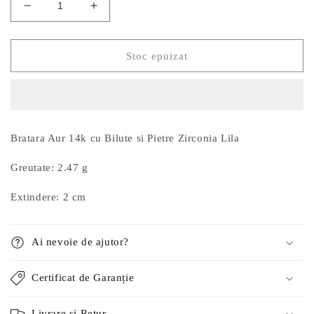
Reduceți
Creșteți
cantitatea
cantitatea
pentru
pentru
Bratara
Bratara
Stoc epuizat
Aur
Aur
14k
14k
cu
cu
Bilute
Bilute
si
si
Bratara Aur 14k cu Bilute si Pietre Zirconia Lila
Pietre
Pietre
Zirconia
Zirconia
Greutate: 2.47 g
Lila
Lila
Extindere: 2 cm
Ai nevoie de ajutor?
Certificat de Garanție
Livrare și Retur