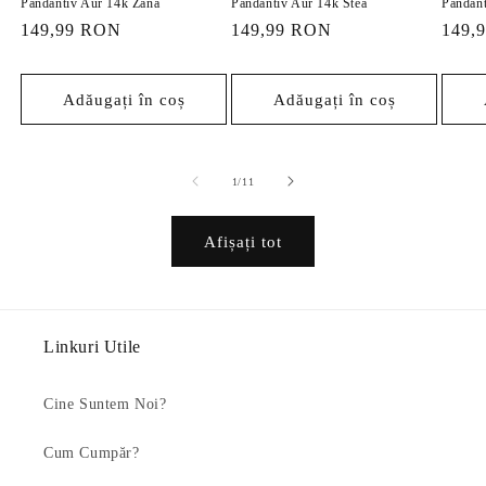
Pandantiv Aur 14k Zana
Pandantiv Aur 14k Stea
Pandant
Preț
149,99 RON
Preț
149,99 RON
Preț
149,
obișnuit
obișnuit
obișn
Adăugați în coș
Adăugați în coș
din
1
/
11
Afișați tot
Linkuri Utile
Cine Suntem Noi?
Cum Cumpăr?