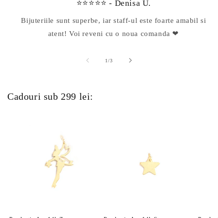
⭐⭐⭐⭐⭐ - Denisa U.
Bijuteriile sunt superbe, iar staff-ul este foarte amabil si
atent! Voi reveni cu o noua comanda ❤
din
1
/
3
Cadouri sub 299 lei: