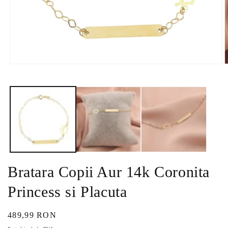
Deschide
D
conținutul
c
media
m
1
2
într-
î
o
o
fereastră
f
modală
m
Bratara Copii Aur 14k Coronita
Princess si Placuta
Preț
489,99 RON
obișnuit