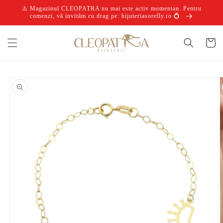
Salt la
⚠️ Magazinul CLEOPATRA nu mai este activ momentan. Pentru
conținut
comenzi, vă invităm cu drag pe: bijuteriasorelly.ro 💍
Coș
Salt la
informațiile
despre
produs