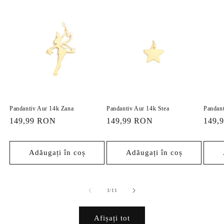
Pandantiv Aur 14k Zana
Pandantiv Aur 14k Stea
Pandant
Preț
149,99 RON
Preț
149,99 RON
Preț
149,
obișnuit
obișnuit
obișn
Adăugați în coș
Adăugați în coș
din
1
/
11
Afișați tot