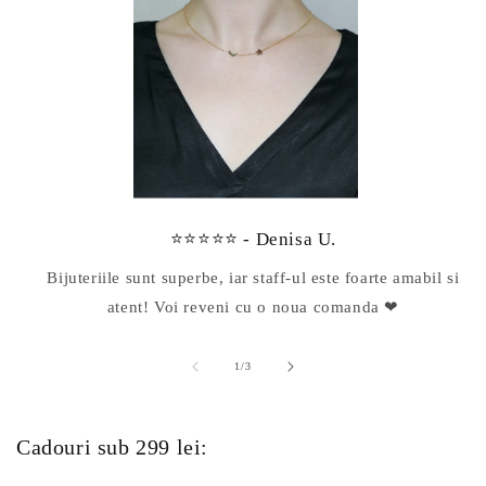
⭐⭐⭐⭐⭐ - Denisa U.
Bijuteriile sunt superbe, iar staff-ul este foarte amabil si
atent! Voi reveni cu o noua comanda ❤
din
1
/
3
Cadouri sub 299 lei: