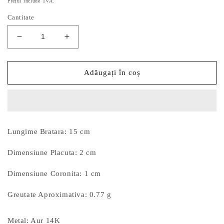
Prețul include TVA.
Cantitate
Reduceți
Creșteți
cantitatea
cantitatea
pentru
pentru
Bratara
Bratara
Adăugați în coș
Copii
Copii
Aur
Aur
14k
14k
Coronita
Coronita
Princess
Princess
Lungime Bratara: 15 cm
si
si
Placuta
Placuta
Dimensiune Placuta: 2 cm
Dimensiune Coronita: 1 cm
Greutate Aproximativa: 0.77 g
Metal: Aur 14K