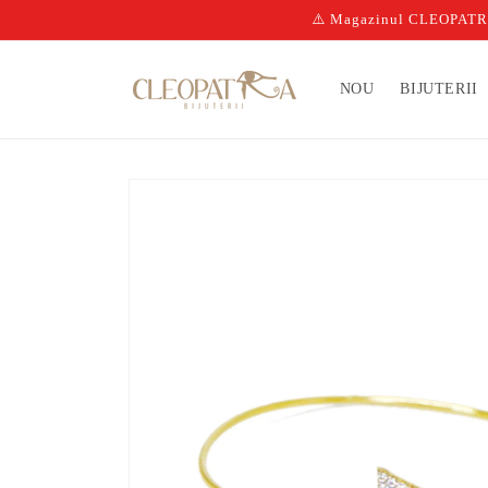
Salt la
⚠️ Magazinul CLEOPATRA n
conținut
NOU
BIJUTERII
Salt la
informațiile
despre
produs