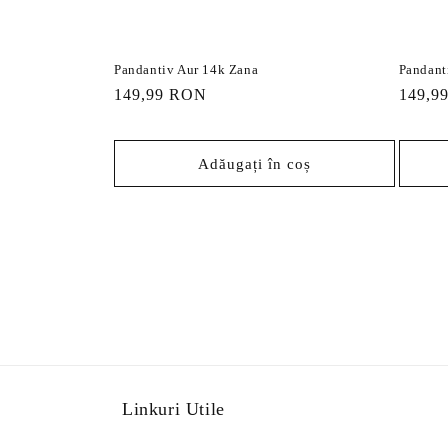
Pandantiv Aur 14k Zana
Pandant
Preț
149,99 RON
Preț
149,9
obișnuit
obișnu
Adăugați în coș
Linkuri Utile