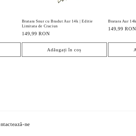
Bratara Snur cu Bradut Aur 14k | Editie
Bratara Aur 14k
Limitata de Craciun
Preț
149,99 RO
Preț
149,99 RON
obișnuit
obișnuit
Adăugați în coș
A
ntactează-ne