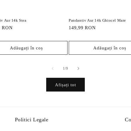
iv Aur 14k Stea
Pandantiv Aur 14k Ghiocel Mare
9 RON
Preț
149,99 RON
it
obișnuit
Adăugați în coș
Adăugați în coș
din
1
/
9
Afișați tot
Politici Legale
Co