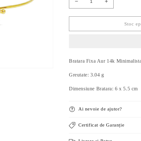
Reduceți
Creșteți
cantitatea
cantitatea
pentru
pentru
Bratara
Bratara
Stoc ep
Fixa
Fixa
Aur
Aur
14k
14k
Minimalista
Minimalista
Triunghi
Triunghi
Bratara Fixa Aur 14k Minimalista
cu
cu
Pietre
Pietre
Greutate: 3.04 g
Zirconia
Zirconia
Dimensiune Bratara: 6 x 5.5 cm
Ai nevoie de ajutor?
Certificat de Garanție