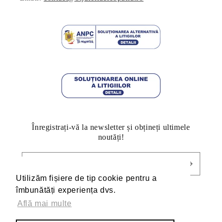
Înregistrați-vă la newsletter și obțineți ultimele
noutăți!
E-mail
Utilizăm fișiere de tip cookie pentru a
Utilizăm fișiere de tip cookie pentru a
îmbunătăți experiența dvs.
îmbunătăți experiența dvs.
Află mai multe
Află mai multe
Facebook
Pinterest
Instagram
TikTok
YouTube