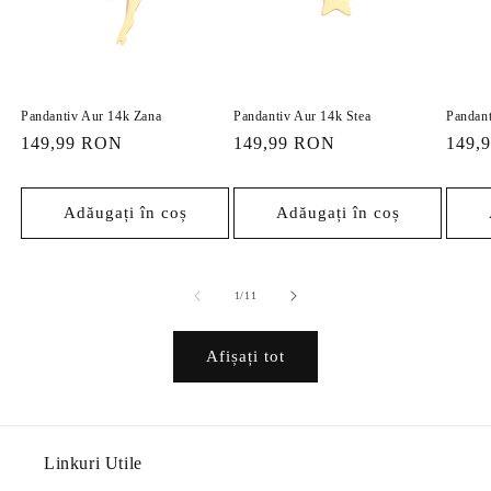
Pandantiv Aur 14k Zana
Pandantiv Aur 14k Stea
Pandant
Preț
149,99 RON
Preț
149,99 RON
Preț
149,
obișnuit
obișnuit
obișn
Adăugați în coș
Adăugați în coș
din
1
/
11
Afișați tot
Linkuri Utile