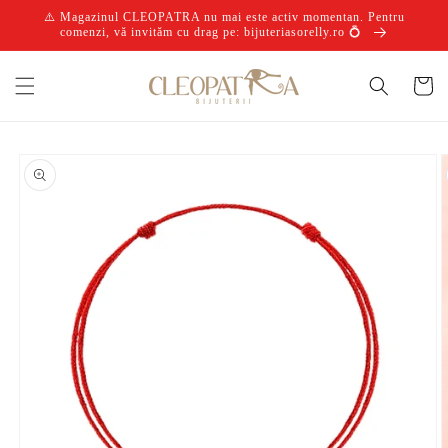
Salt la
⚠️ Magazinul CLEOPATRA nu mai este activ momentan. Pentru
conținut
comenzi, vă invităm cu drag pe: bijuteriasorelly.ro 💍
Coș
Salt la
informațiile
despre
produs