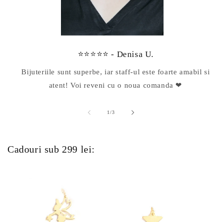
⭐⭐⭐⭐⭐ - Denisa U.
Bijuteriile sunt superbe, iar staff-ul este foarte amabil si
atent! Voi reveni cu o noua comanda ❤
din
1
/
3
Cadouri sub 299 lei: