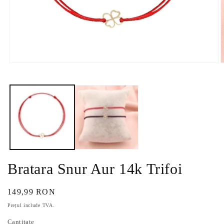
Deschide
D
conținutul
c
media
m
1
2
într-
î
o
o
fereastră
f
modală
m
Bratara Snur Aur 14k Trifoi
Preț
149,99 RON
obișnuit
Prețul include TVA.
Cantitate