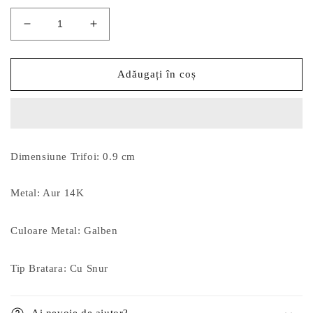
Reduceți
Creșteți
cantitatea
cantitatea
pentru
pentru
Bratara
Bratara
Adăugați în coș
Snur
Snur
Aur
Aur
14k
14k
Trifoi
Trifoi
Dimensiune Trifoi: 0.9 cm
Metal: Aur 14K
Culoare Metal: Galben
Tip Bratara: Cu Snur
Ai nevoie de ajutor?