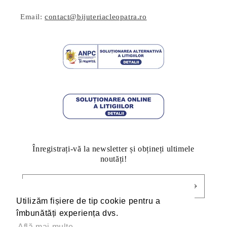
Email:
contact@bijuteriacleopatra.ro
Înregistrați-vă la newsletter și obțineți ultimele
noutăți!
E-mail
Utilizăm fișiere de tip cookie pentru a
Utilizăm fișiere de tip cookie pentru a
îmbunătăți experiența dvs.
îmbunătăți experiența dvs.
Află mai multe
Află mai multe