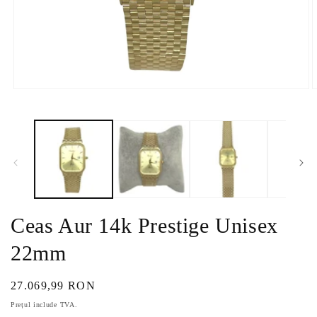
Deschide
D
conținutul
c
media
m
1
2
într-
î
o
o
fereastră
f
modală
m
Ceas Aur 14k Prestige Unisex
22mm
Preț
27.069,99 RON
obișnuit
Prețul include TVA.