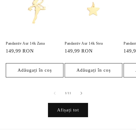
Pandantiv Aur 14k Zana
Pandantiv Aur 14k Stea
Pandant
Preț
149,99 RON
Preț
149,99 RON
Preț
149,
obișnuit
obișnuit
obișn
Adăugați în coș
Adăugați în coș
din
1
/
11
Afișați tot