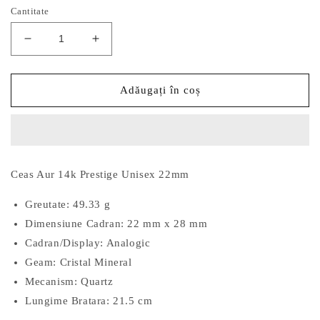
Cantitate
Reduceți
Creșteți
cantitatea
cantitatea
pentru
pentru
Ceas
Ceas
Adăugați în coș
Aur
Aur
14k
14k
Prestige
Prestige
Unisex
Unisex
22mm
22mm
Ceas Aur 14k Prestige Unisex 22mm
Greutate: 49.33 g
Dimensiune Cadran: 22 mm x 28 mm
Cadran/Display: Analogic
Geam: Cristal Mineral
Mecanism: Quartz
Lungime Bratara: 21.5 cm