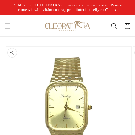
Salt la
⚠️ Magazinul CLEOPATRA nu mai este activ momentan. Pentru
conținut
comenzi, vă invităm cu drag pe: bijuteriasorelly.ro 💍
Coș
Salt la
informațiile
despre
produs