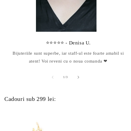
⭐⭐⭐⭐⭐ - Denisa U.
Bijuteriile sunt superbe, iar staff-ul este foarte amabil si
atent! Voi reveni cu o noua comanda ❤
din
1
/
3
Cadouri sub 299 lei: