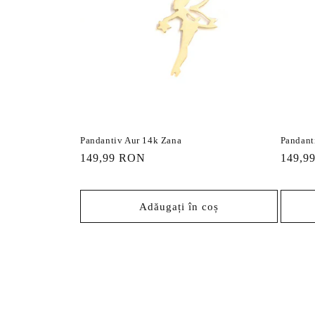
Pandantiv Aur 14k Zana
Pandant
Preț
149,99 RON
Preț
149,9
obișnuit
obișnu
Adăugați în coș