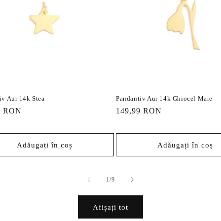
iv Aur 14k Stea
Pandantiv Aur 14k Ghiocel Mare
9 RON
Preț
149,99 RON
it
obișnuit
Adăugați în coș
Adăugați în coș
din
1
/
9
Afișați tot