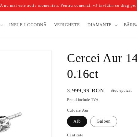
u mai este activ momentan. Pentru comenzi, vă invităm cu drag pe: b
INELE LOGODNĂ
VERIGHETE
DIAMANTE
BĂRB
Cercei Aur 1
0.16ct
Preț
3.999,99 RON
Stoc epuizat
obișnuit
Prețul include TVA.
Culoare Aur
Alb
Galben
Cantitate