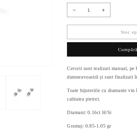
Reduceți
Creșteți
cantitatea
cantitatea
pentru
pentru
Cercei
Cercei
Stoc ep
Aur
Aur
14k
14k
Cumpără
cu
cu
Diamant
Diamant
0.16ct
0.16ct
Cerceii sunt realizati manual, pe
dumneavoastră și sunt finalizati 
Toate bijuteriile cu diamante vin î
calitatea pietrei.
Diamant: 0.16ct
H/Si
Gramaj: 0.85-1.05 gr