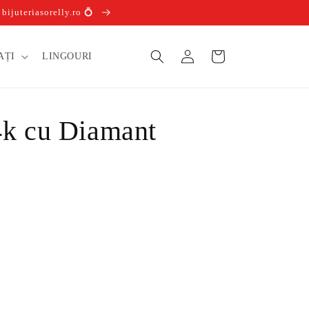
ijuteriasorelly.ro 💍
Conectați-
Coș
AȚI
LINGOURI
vă
4k cu Diamant