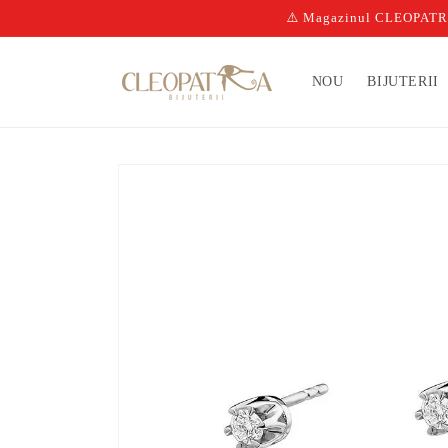
Salt la
⚠️ Magazinul CLEOPATRA n
conținut
NOU
BIJUTERII
Salt la
informațiile
despre
produs