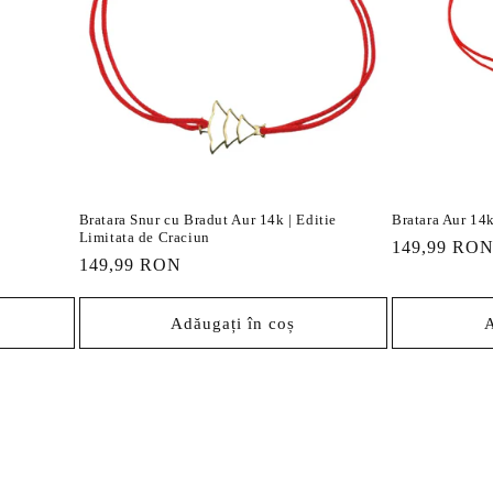
Bratara Snur cu Bradut Aur 14k | Editie
Bratara Aur 14k
Limitata de Craciun
Preț
149,99 RO
Preț
149,99 RON
obișnuit
obișnuit
Adăugați în coș
A