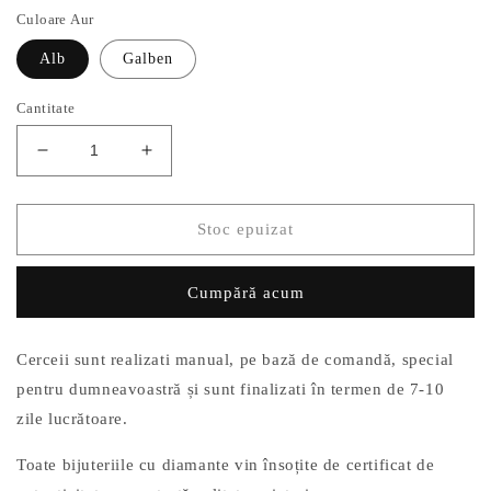
Culoare Aur
Alb
Galben
Cantitate
Reduceți
Creșteți
cantitatea
cantitatea
pentru
pentru
Cercei
Cercei
Stoc epuizat
Aur
Aur
14k
14k
Cumpără acum
cu
cu
Diamant
Diamant
0.16ct
0.16ct
Cerceii sunt realizati manual, pe bază de comandă, special
pentru dumneavoastră și sunt finalizati în termen de 7-10
zile lucrătoare.
Toate bijuteriile cu diamante vin însoțite de certificat de