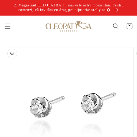
Salt la
⚠️ Magazinul CLEOPATRA nu mai este activ momentan. Pentru
conținut
comenzi, vă invităm cu drag pe: bijuteriasorelly.ro 💍
Coș
Salt la
informațiile
despre
produs