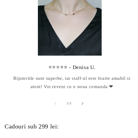
⭐⭐⭐⭐⭐ - Denisa U.
Bijuteriile sunt superbe, iar staff-ul este foarte amabil si
atent! Voi reveni cu o noua comanda ❤
din
1
/
3
Cadouri sub 299 lei: