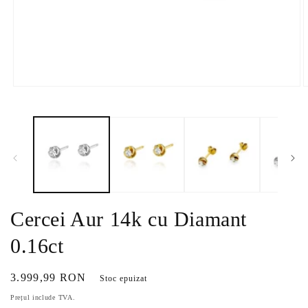
Deschide
D
conținutul
c
media
m
1
2
într-
î
o
o
fereastră
f
modală
m
Cercei Aur 14k cu Diamant
0.16ct
Preț
3.999,99 RON
Stoc epuizat
obișnuit
Prețul include TVA.