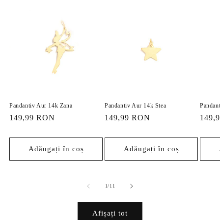
Pandantiv Aur 14k Zana
Pandantiv Aur 14k Stea
Pandant
Preț
149,99 RON
Preț
149,99 RON
Preț
149,
obișnuit
obișnuit
obișn
Adăugați în coș
Adăugați în coș
din
1
/
11
Afișați tot