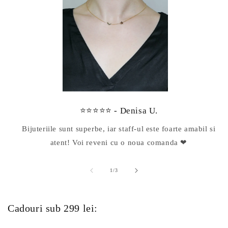
⭐⭐⭐⭐⭐ - Denisa U.
Bijuteriile sunt superbe, iar staff-ul este foarte amabil si
atent! Voi reveni cu o noua comanda ❤
din
1
/
3
Cadouri sub 299 lei: