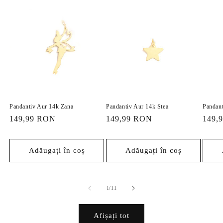
Pandantiv Aur 14k Zana
Pandantiv Aur 14k Stea
Pandant
Preț
149,99 RON
Preț
149,99 RON
Preț
149,
obișnuit
obișnuit
obișn
Adăugați în coș
Adăugați în coș
din
1
/
11
Afișați tot