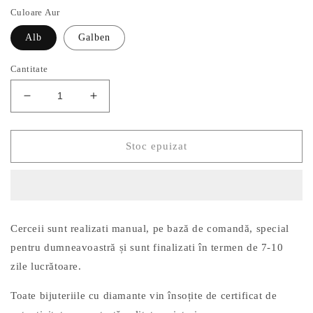
Culoare Aur
Alb
Galben
Cantitate
Reduceți
Creșteți
cantitatea
cantitatea
pentru
pentru
Cercei
Cercei
Stoc epuizat
Aur
Aur
14k
14k
cu
cu
Diamante
Diamante
0.09ct
0.09ct
Cerceii sunt realizati manual, pe bază de comandă, special
pentru dumneavoastră și sunt finalizati în termen de 7-10
zile lucrătoare.
Toate bijuteriile cu diamante vin însoțite de certificat de