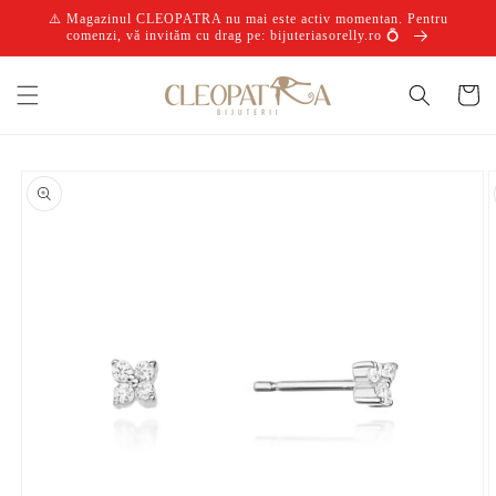
Salt la
⚠️ Magazinul CLEOPATRA nu mai este activ momentan. Pentru
conținut
comenzi, vă invităm cu drag pe: bijuteriasorelly.ro 💍
Coș
Salt la
informațiile
despre
produs