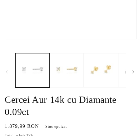
Deschide
D
conținutul
c
media
m
1
2
într-
î
o
o
fereastră
f
modală
m
Cercei Aur 14k cu Diamante
0.09ct
Preț
1.879,99 RON
Stoc epuizat
obișnuit
Prețul include TVA.