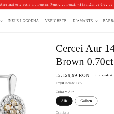
u mai este activ momentan. Pentru comenzi, vă invităm cu drag pe: b
INELE LOGODNĂ
VERIGHETE
DIAMANTE
BĂRB
Cercei Aur 14
Brown 0.70ct
Preț
12.129,99 RON
Stoc epuizat
obișnuit
Prețul include TVA.
Culoare Aur
Alb
Galben
Cantitate