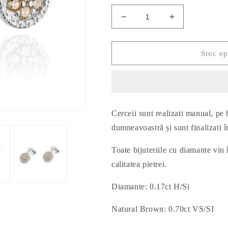
Reduceți
Creșteți
cantitatea
cantitatea
pentru
pentru
Cercei
Cercei
Stoc ep
Aur
Aur
14k
14k
cu
cu
Piatra
Piatra
Natural
Natural
Cerceii sunt realizati manual, pe
Brown
Brown
0.70ct
0.70ct
dumneavoastră și sunt finalizati 
si
si
Diamante
Diamante
Toate bijuteriile cu diamante vin î
0.17ct
0.17ct
calitatea pietrei.
Diamante: 0.17ct
H/Si
Natural Brown: 0.70ct VS/SI