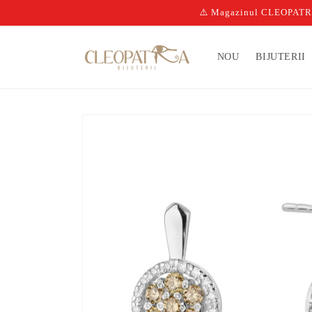
Salt la
⚠️ Magazinul CLEOPATRA n
conținut
NOU
BIJUTERII
Salt la
informațiile
despre
produs