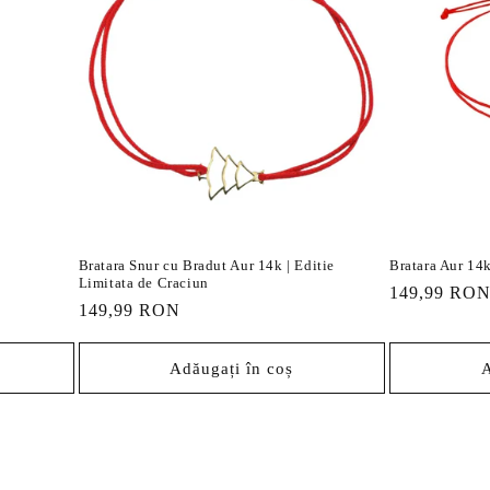
Bratara Snur cu Bradut Aur 14k | Editie
Bratara Aur 14k
Limitata de Craciun
Preț
149,99 RO
Preț
149,99 RON
obișnuit
obișnuit
Adăugați în coș
A