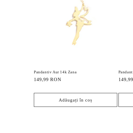
Pandantiv Aur 14k Zana
Pandant
Preț
149,99 RON
Preț
149,9
obișnuit
obișnu
Adăugați în coș