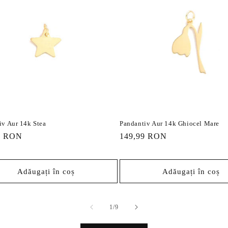
iv Aur 14k Stea
Pandantiv Aur 14k Ghiocel Mare
9 RON
Preț
149,99 RON
it
obișnuit
Adăugați în coș
Adăugați în coș
din
1
/
9