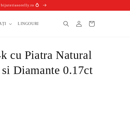
ijuteriasorelly.ro 💍
Conectați-
Coș
AȚI
LINGOURI
vă
k cu Piatra Natural
 si Diamante 0.17ct