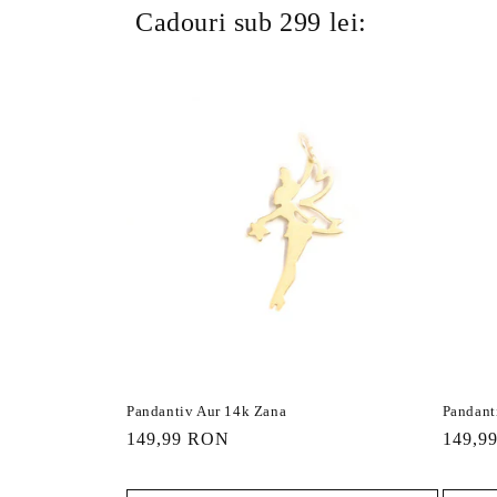
Cadouri sub 299 lei:
Pandantiv Aur 14k Zana
Pandant
Preț
149,99 RON
Preț
149,9
obișnuit
obișnu