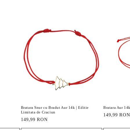
Bratara Snur cu Bradut Aur 14k | Editie
Bratara Aur 14k
Limitata de Craciun
Preț
149,99 RO
Preț
149,99 RON
obișnuit
obișnuit