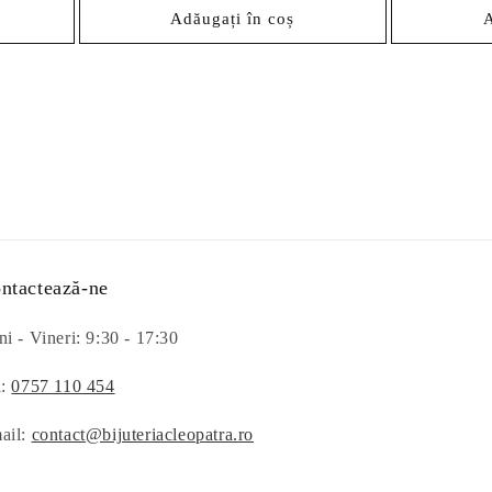
Adăugați în coș
A
ntactează-ne
i - Vineri: 9:30 - 17:30
l:
0757 110 454
ail:
contact@bijuteriacleopatra.ro