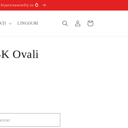
ijuteriasorelly.ro 💍
Conectați-
Coș
AȚI
LINGOURI
vă
4K Ovali
uizat