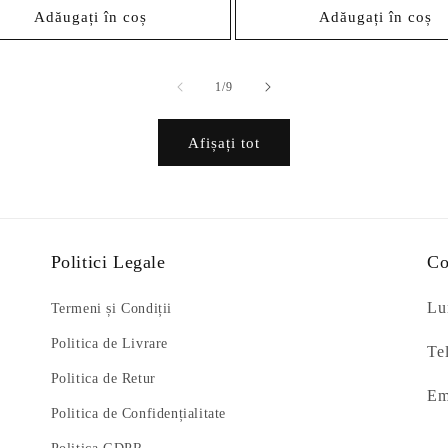
Adăugați în coș
Adăugați în coș
din
1
/
9
Afișați tot
Politici Legale
Co
Lun
Termeni și Condiții
Politica de Livrare
Te
Politica de Retur
Em
Politica de Confidențialitate