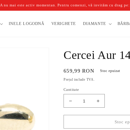
u mai este activ momentan. Pentru comenzi, vă invităm cu drag pe: b
INELE LOGODNĂ
VERIGHETE
DIAMANTE
BĂRB
Cercei Aur 1
Preț
659,99 RON
Stoc epuizat
obișnuit
Prețul include TVA.
Cantitate
Reduceți
Creșteți
cantitatea
cantitatea
pentru
pentru
Cercei
Cercei
Stoc ep
Aur
Aur