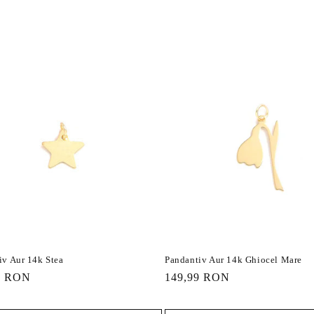
iv Aur 14k Stea
Pandantiv Aur 14k Ghiocel Mare
9 RON
Preț
149,99 RON
it
obișnuit