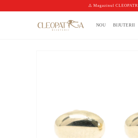
Salt la
⚠️ Magazinul CLEOPATRA n
conținut
NOU
BIJUTERII
Salt la
informațiile
despre
produs