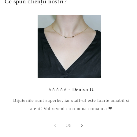
Ce spun clienții noștri?
⭐⭐⭐⭐⭐ - Denisa U.
Bijuteriile sunt superbe, iar staff-ul este foarte amabil si
atent! Voi reveni cu o noua comanda ❤
din
1
/
3