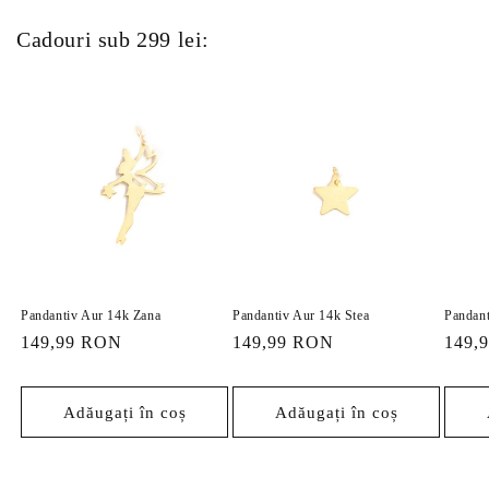
Cadouri sub 299 lei:
Pandantiv Aur 14k Zana
Pandantiv Aur 14k Stea
Pandant
Preț
149,99 RON
Preț
149,99 RON
Preț
149,
obișnuit
obișnuit
obișn
Adăugați în coș
Adăugați în coș