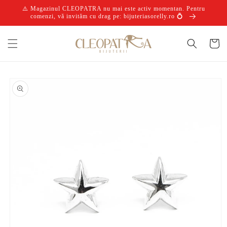
Salt la
⚠️ Magazinul CLEOPATRA nu mai este activ momentan. Pentru
conținut
comenzi, vă invităm cu drag pe: bijuteriasorelly.ro 💍
Coș
Salt la
informațiile
despre
produs