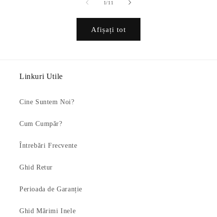
din
1
/
11
Afișați tot
Linkuri Utile
Cine Suntem Noi?
Cum Cumpăr?
Întrebări Frecvente
Ghid Retur
Perioada de Garanție
Ghid Mărimi Inele