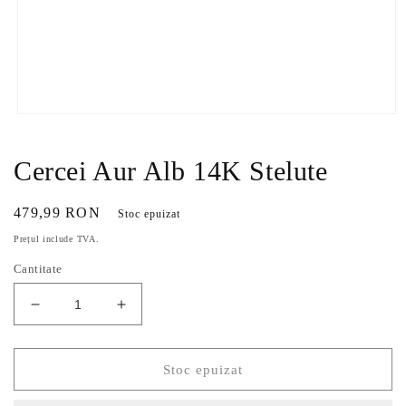
Deschide
conținutul
media
1
Cercei Aur Alb 14K Stelute
într-
o
fereastră
Preț
479,99 RON
Stoc epuizat
modală
obișnuit
Prețul include TVA.
Cantitate
Reduceți
Creșteți
cantitatea
cantitatea
pentru
pentru
Cercei
Cercei
Stoc epuizat
Aur
Aur