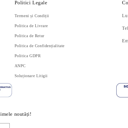
Politici Legale
Co
Lun
Termeni și Condiții
Politica de Livrare
Te
Politica de Retur
Em
Politica de Confidențialitate
Politica GDPR
ANPC
Soluționare Litigii
timele noutăți!