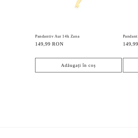
Pandantiv Aur 14k Zana
Pandant
Preț
149,99 RON
Preț
149,9
obișnuit
obișnu
Adăugați în coș