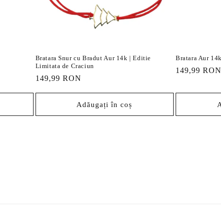
Bratara Snur cu Bradut Aur 14k | Editie
Bratara Aur 14k
Limitata de Craciun
Preț
149,99 RO
Preț
149,99 RON
obișnuit
obișnuit
Adăugați în coș
A