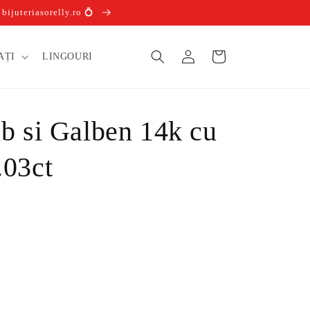
ijuteriasorelly.ro 💍
Conectați-
Coș
AȚI
LINGOURI
vă
b si Galben 14k cu
.03ct