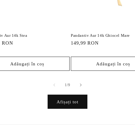
iv Aur 14k Stea
Pandantiv Aur 14k Ghiocel Mare
9 RON
Preț
149,99 RON
it
obișnuit
Adăugați în coș
Adăugați în coș
din
1
/
9
Afișați tot