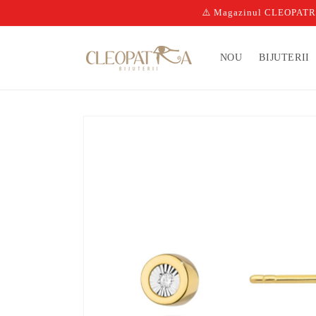
Salt la
⚠️ Magazinul CLEOPATRA n
conținut
NOU
BIJUTERII
Salt la
informațiile
despre
produs