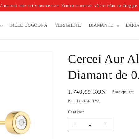
u mai este activ momentan. Pentru comenzi, vă invităm cu drag pe: b
INELE LOGODNĂ
VERIGHETE
DIAMANTE
BĂRB
Cercei Aur Al
Diamant de 0
Preț
1.749,99 RON
Stoc epuizat
obișnuit
Prețul include TVA.
Cantitate
Reduceți
Creșteți
cantitatea
cantitatea