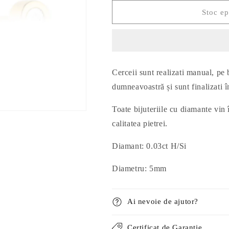
pentru
pentru
Cercei
Cercei
Stoc ep
Aur
Aur
Alb
Alb
si
si
Galben
Galben
14k
14k
Cerceii sunt realizati manual, pe
cu
cu
Diamant
Diamant
dumneavoastră și sunt finalizati 
de
de
0.03ct
0.03ct
Toate bijuteriile cu diamante vin î
calitatea pietrei.
Diamant: 0.03ct
H/Si
Diametru: 5mm
Ai nevoie de ajutor?
Certificat de Garanție