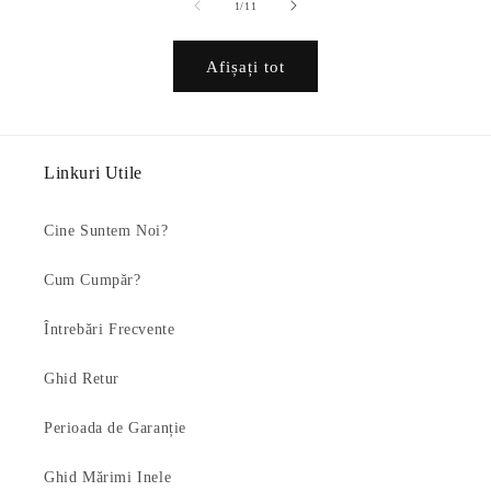
din
1
/
11
Afișați tot
Linkuri Utile
Cine Suntem Noi?
Cum Cumpăr?
Întrebări Frecvente
Ghid Retur
Perioada de Garanție
Ghid Mărimi Inele