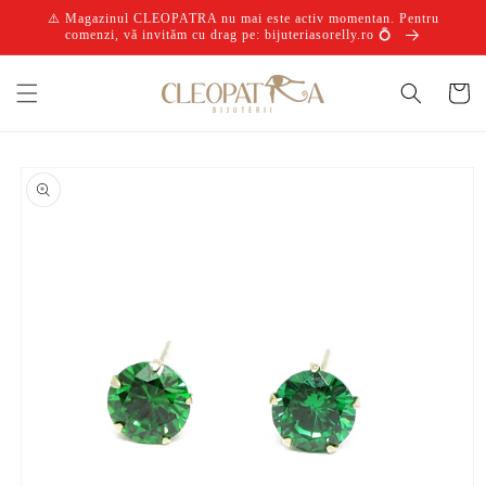
Salt la
⚠️ Magazinul CLEOPATRA nu mai este activ momentan. Pentru
conținut
comenzi, vă invităm cu drag pe: bijuteriasorelly.ro 💍
Coș
Salt la
informațiile
despre
produs