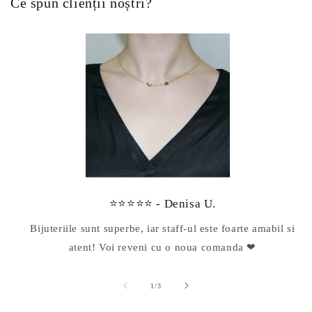
Ce spun clienții noștri?
⭐⭐⭐⭐⭐ - Denisa U.
Bijuteriile sunt superbe, iar staff-ul este foarte amabil si
atent! Voi reveni cu o noua comanda ❤
din
1
/
3