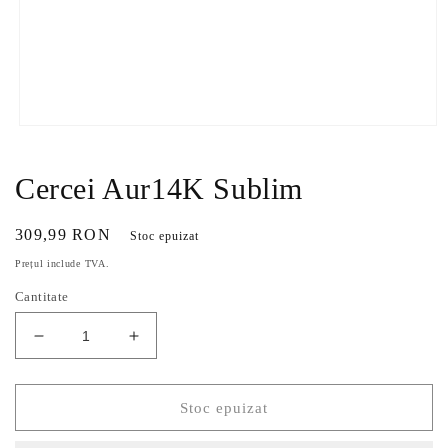
Deschide
conținutul
media
1
Cercei Aur14K Sublim
într-
o
fereastră
Preț
309,99 RON
Stoc epuizat
modală
obișnuit
Prețul include TVA.
Cantitate
Reduceți
Creșteți
cantitatea
cantitatea
pentru
pentru
Cercei
Cercei
Stoc epuizat
Aur14K
Aur14K