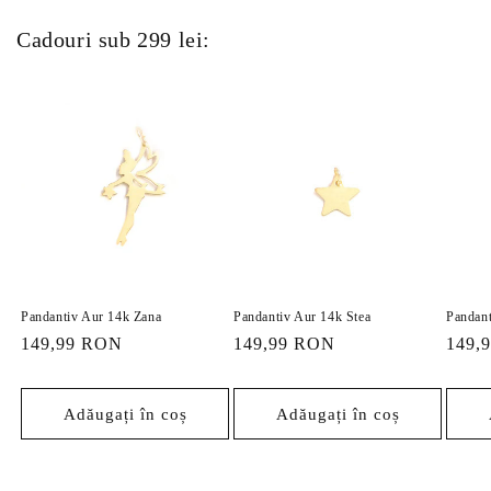
Cadouri sub 299 lei:
Pandantiv Aur 14k Zana
Pandantiv Aur 14k Stea
Pandant
Preț
149,99 RON
Preț
149,99 RON
Preț
149,
obișnuit
obișnuit
obișn
Adăugați în coș
Adăugați în coș