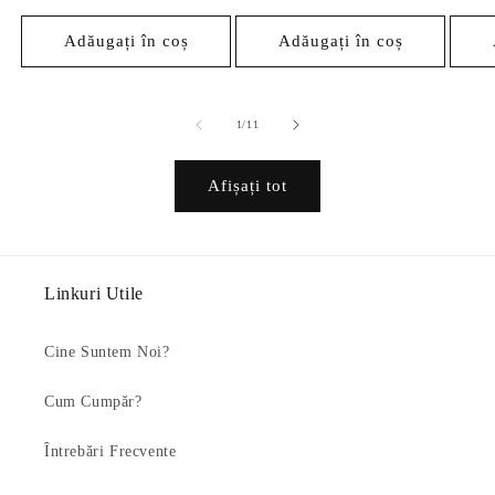
Adăugați în coș
Adăugați în coș
din
1
/
11
Afișați tot
Linkuri Utile
Cine Suntem Noi?
Cum Cumpăr?
Întrebări Frecvente