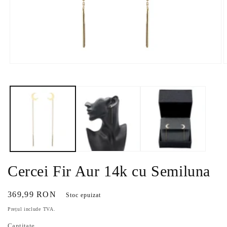
Deschide
D
conținutul
c
media
m
1
2
într-
î
o
o
fereastră
f
modală
m
Cercei Fir Aur 14k cu Semiluna
Preț
369,99 RON
Stoc epuizat
obișnuit
Prețul include TVA.
Cantitate