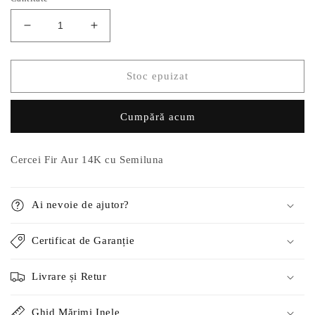
Reduceți
Creșteți
cantitatea
cantitatea
pentru
pentru
Cercei
Cercei
Stoc epuizat
Fir
Fir
Aur
Aur
Cumpără acum
14k
14k
cu
cu
Semiluna
Semiluna
Cercei Fir Aur 14K cu Semiluna
Ai nevoie de ajutor?
Certificat de Garanție
Livrare și Retur
Ghid Mărimi Inele