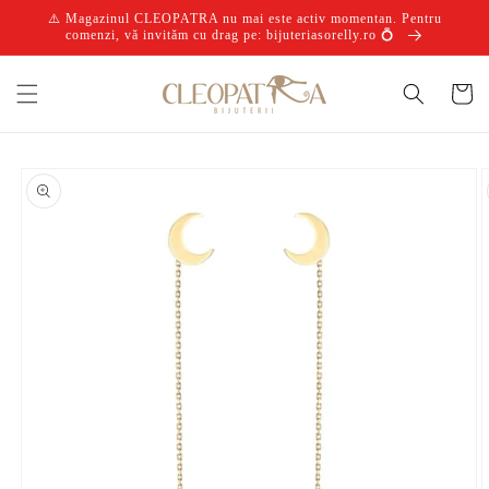
Salt la
⚠️ Magazinul CLEOPATRA nu mai este activ momentan. Pentru
conținut
comenzi, vă invităm cu drag pe: bijuteriasorelly.ro 💍
Coș
Salt la
informațiile
despre
produs