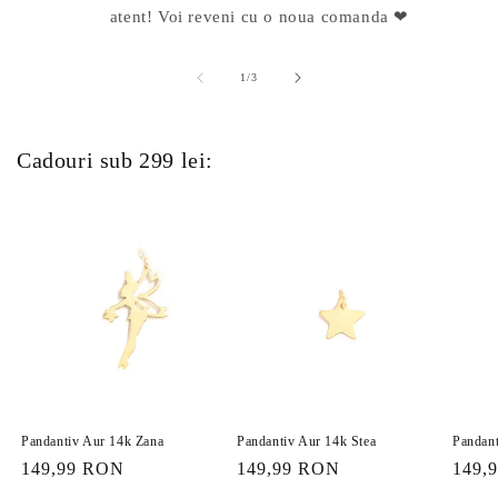
atent! Voi reveni cu o noua comanda ❤
din
1
/
3
Cadouri sub 299 lei:
Pandantiv Aur 14k Zana
Pandantiv Aur 14k Stea
Pandant
Preț
149,99 RON
Preț
149,99 RON
Preț
149,
obișnuit
obișnuit
obișn