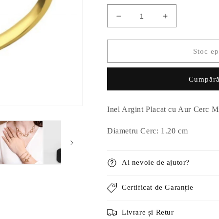
Reduceți
Creșteți
cantitatea
cantitatea
pentru
pentru
Inel
Inel
Stoc ep
Argint
Argint
Placat
Placat
Cumpără
cu
cu
Aur
Aur
Cerc
Cerc
Inel Argint Placat cu Aur Cerc M
Minimalist
Minimalist
Diametru Cerc: 1.20 cm
Ai nevoie de ajutor?
Certificat de Garanție
Livrare și Retur