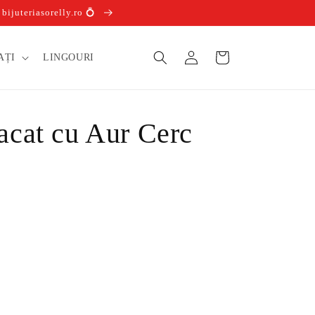
ijuteriasorelly.ro 💍
Conectați-
Coș
AȚI
LINGOURI
vă
lacat cu Aur Cerc