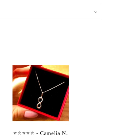
⭐⭐⭐⭐⭐ - Camelia N.