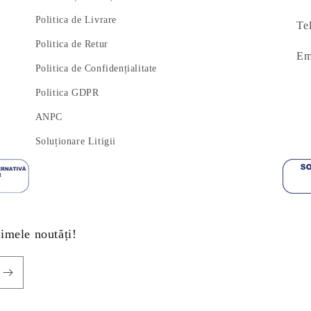
Politica de Livrare
Te
Politica de Retur
Em
Politica de Confidențialitate
Politica GDPR
ANPC
Soluționare Litigii
timele noutăți!