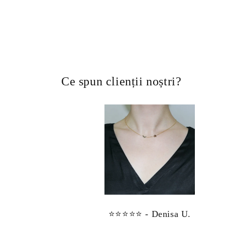
Ce spun clienții noștri?
⭐⭐⭐⭐⭐ - Denisa U.