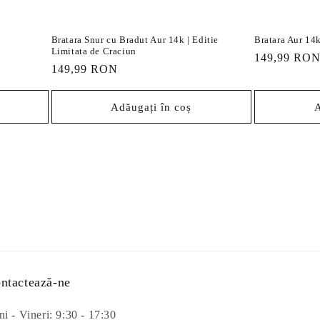
Bratara Snur cu Bradut Aur 14k | Editie
Bratara Aur 14k
Limitata de Craciun
Preț
149,99 RO
Preț
149,99 RON
obișnuit
obișnuit
Adăugați în coș
A
ntactează-ne
i - Vineri: 9:30 - 17:30