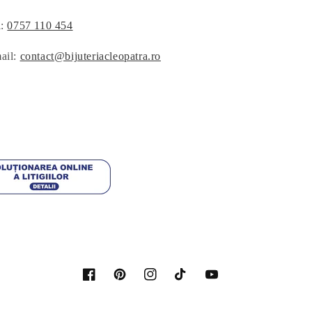
l:
0757 110 454
ail:
contact@bijuteriacleopatra.ro
Facebook
Pinterest
Instagram
TikTok
YouTube