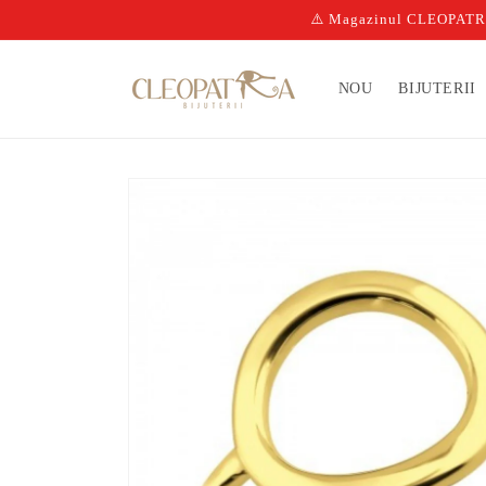
Salt la
⚠️ Magazinul CLEOPATRA n
conținut
NOU
BIJUTERII
Salt la
informațiile
despre
produs