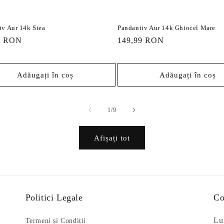
iv Aur 14k Stea
Pandantiv Aur 14k Ghiocel Mare
9 RON
Preț
149,99 RON
it
obișnuit
Adăugați în coș
Adăugați în coș
din
1
/
9
Afișați tot
Politici Legale
Co
Lun
Termeni și Condiții