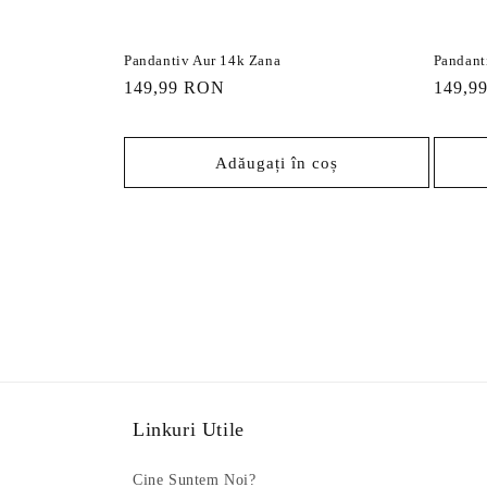
Pandantiv Aur 14k Zana
Pandant
Preț
149,99 RON
Preț
149,9
obișnuit
obișnu
Adăugați în coș
Linkuri Utile
Cine Suntem Noi?