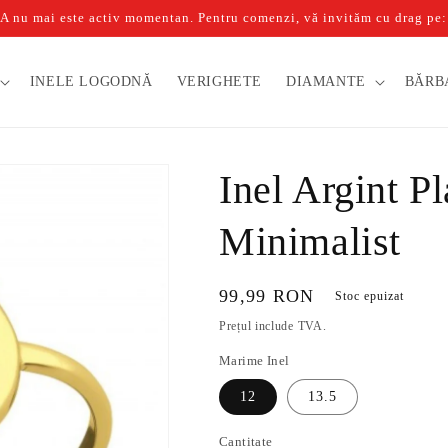
u mai este activ momentan. Pentru comenzi, vă invităm cu drag pe: b
INELE LOGODNĂ
VERIGHETE
DIAMANTE
BĂRB
Inel Argint P
Minimalist
Preț
99,99 RON
Stoc epuizat
obișnuit
Prețul include TVA.
Marime Inel
12
13.5
Cantitate