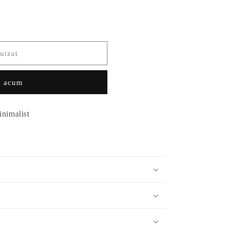
uizat
 acum
inimalist