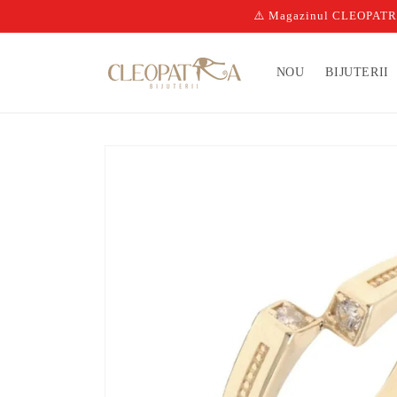
Salt la
⚠️ Magazinul CLEOPATRA n
conținut
NOU
BIJUTERII
Salt la
informațiile
despre
produs