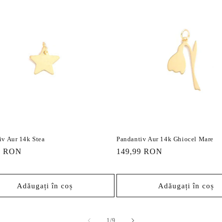
iv Aur 14k Stea
Pandantiv Aur 14k Ghiocel Mare
9 RON
Preț
149,99 RON
it
obișnuit
Adăugați în coș
Adăugați în coș
din
1
/
9