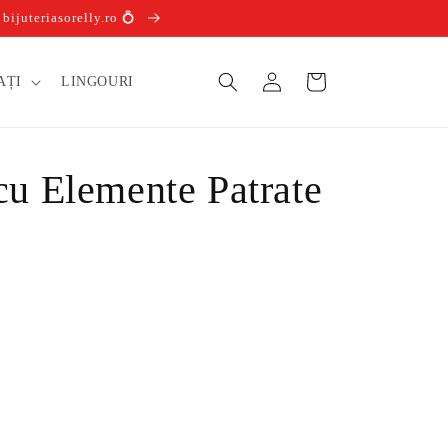
ijuteriasorelly.ro 💍
Conectați-
Coș
AȚI
LINGOURI
vă
cu Elemente Patrate