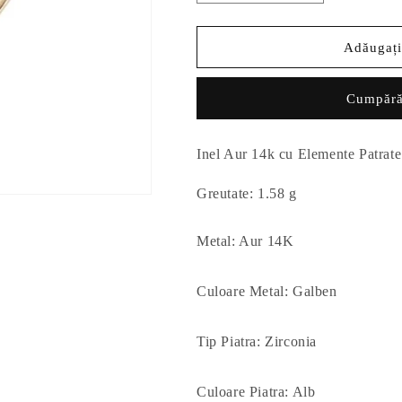
cantitatea
cantitatea
pentru
pentru
Inel
Inel
Adăugați
Aur
Aur
14k
14k
Cumpără
cu
cu
Elemente
Elemente
Patrate
Patrate
Inel Aur 14k cu Elemente Patrate
Greutate: 1.58 g
Metal: Aur 14K
Culoare Metal: Galben
Tip Piatra: Zirconia
Culoare Piatra: Alb