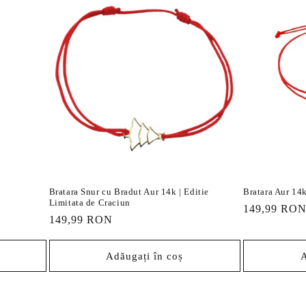
Bratara Snur cu Bradut Aur 14k | Editie
Bratara Aur 14k
Limitata de Craciun
Preț
149,99 RO
Preț
149,99 RON
obișnuit
obișnuit
Adăugați în coș
A