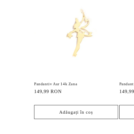
Pandantiv Aur 14k Zana
Pandant
Preț
149,99 RON
Preț
149,9
obișnuit
obișnu
Adăugați în coș