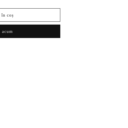
 în coș
 acum