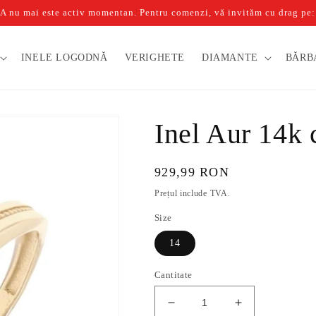
u mai este activ momentan. Pentru comenzi, vă invităm cu drag pe: b
INELE LOGODNĂ
VERIGHETE
DIAMANTE
BĂRB
Inel Aur 14k 
Preț
929,99 RON
obișnuit
Prețul include TVA.
Size
14
Cantitate
Reduceți
Creșteți