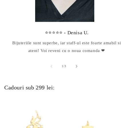
⭐⭐⭐⭐⭐ - Denisa U.
Bijuteriile sunt superbe, iar staff-ul este foarte amabil si
atent! Voi reveni cu o noua comanda ❤
din
1
/
3
Cadouri sub 299 lei: