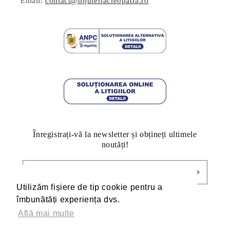
Email:
contact@bijuteriacleopatra.ro
Înregistrați-vă la newsletter și obțineți ultimele
noutăți!
E-mail
Utilizăm fișiere de tip cookie pentru a
Utilizăm fișiere de tip cookie pentru a
îmbunătăți experiența dvs.
îmbunătăți experiența dvs.
Află mai multe
Află mai multe
Facebook
Pinterest
Instagram
TikTok
YouTube