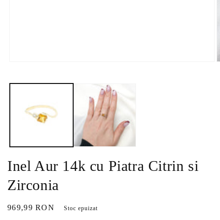
Deschide
D
conținutul
c
media
m
1
2
într-
î
o
o
fereastră
f
modală
m
Inel Aur 14k cu Piatra Citrin si
Zirconia
Preț
969,99 RON
Stoc epuizat
obișnuit