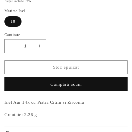
Prețul include TVA.
Marime Inel
18
Cantitate
Reduceți
Creșteți
cantitatea
cantitatea
pentru
pentru
Inel
Inel
Stoc epuizat
Aur
Aur
14k
14k
Cumpără acum
cu
cu
Piatra
Piatra
Citrin
Citrin
Inel Aur 14k cu Piatra Citrin si Zirconia
si
si
Zirconia
Zirconia
Greutate: 2.26 g