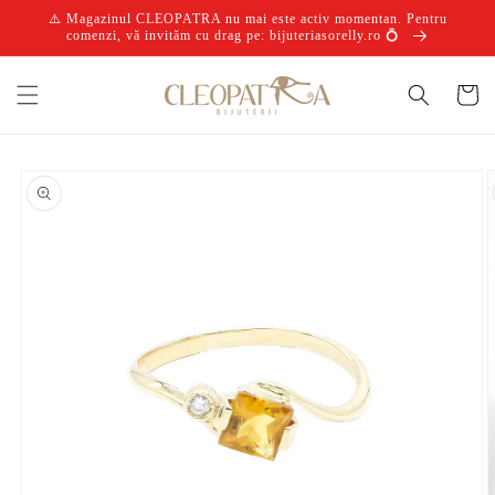
Salt la
⚠️ Magazinul CLEOPATRA nu mai este activ momentan. Pentru
conținut
comenzi, vă invităm cu drag pe: bijuteriasorelly.ro 💍
Coș
Salt la
informațiile
despre
produs