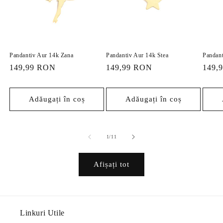
Pandantiv Aur 14k Zana
Pandantiv Aur 14k Stea
Pandant
Preț
149,99 RON
Preț
149,99 RON
Preț
149,
obișnuit
obișnuit
obișn
Adăugați în coș
Adăugați în coș
din
1
/
11
Afișați tot
Linkuri Utile