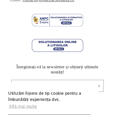
Email:
contact@bijuteriacleopatra.ro
Înregistrați-vă la newsletter și obțineți ultimele
noutăți!
E-mail
Utilizăm fișiere de tip cookie pentru a
Utilizăm fișiere de tip cookie pentru a
îmbunătăți experiența dvs.
îmbunătăți experiența dvs.
Află mai multe
Află mai multe
Facebook
Pinterest
Instagram
TikTok
YouTube