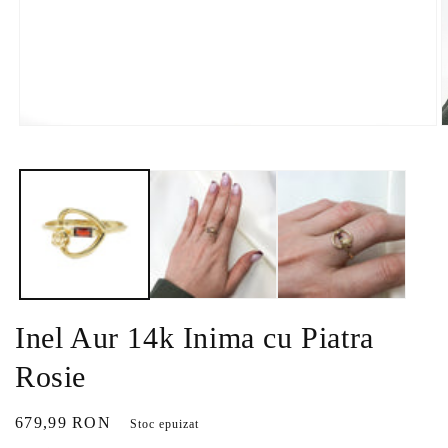
Deschide
D
conținutul
c
media
m
1
2
într-
î
o
o
fereastră
f
modală
m
Inel Aur 14k Inima cu Piatra
Rosie
Preț
679,99 RON
Stoc epuizat
obișnuit