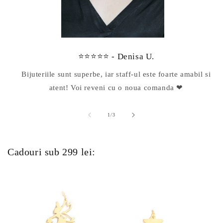
⭐⭐⭐⭐⭐ - Denisa U.
Bijuteriile sunt superbe, iar staff-ul este foarte amabil si
atent! Voi reveni cu o noua comanda ❤
din
1
/
3
Cadouri sub 299 lei: