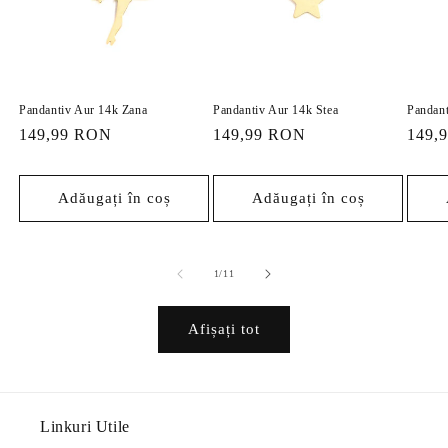
Pandantiv Aur 14k Zana
Pandantiv Aur 14k Stea
Pandant
Preț
149,99 RON
Preț
149,99 RON
Preț
149,
obișnuit
obișnuit
obișn
Adăugați în coș
Adăugați în coș
din
1
/
11
Afișați tot
Linkuri Utile