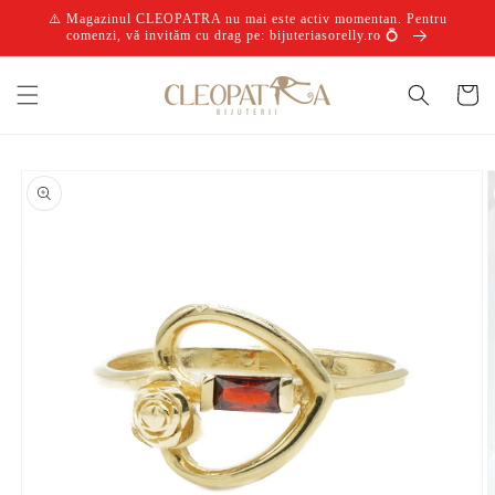
Salt la
⚠️ Magazinul CLEOPATRA nu mai este activ momentan. Pentru
conținut
comenzi, vă invităm cu drag pe: bijuteriasorelly.ro 💍
Coș
Salt la
informațiile
despre
produs