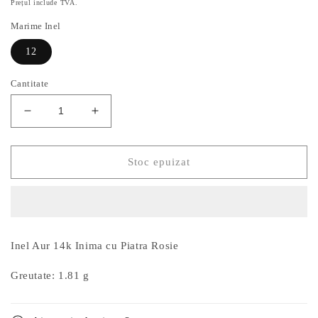
Prețul include TVA.
Marime Inel
12
Cantitate
Reduceți
Creșteți
cantitatea
cantitatea
pentru
pentru
Inel
Inel
Stoc epuizat
Aur
Aur
14k
14k
Inima
Inima
cu
cu
Piatra
Piatra
Inel Aur 14k Inima cu Piatra Rosie
Rosie
Rosie
Greutate: 1.81 g