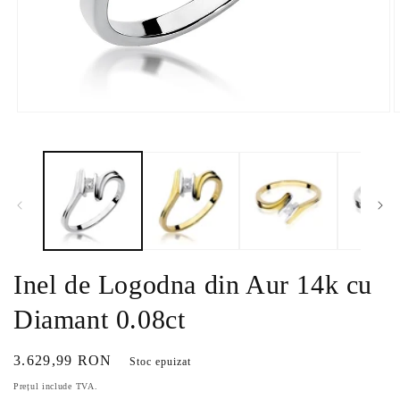
Deschide
D
conținutul
c
media
m
1
2
într-
î
o
o
fereastră
f
modală
m
Inel de Logodna din Aur 14k cu
Diamant 0.08ct
Preț
3.629,99 RON
Stoc epuizat
obișnuit
Prețul include TVA.