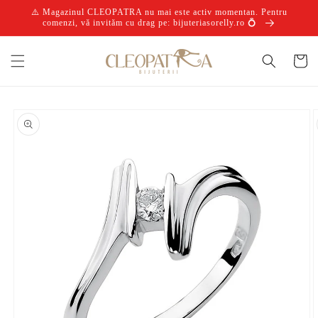
Salt la
⚠️ Magazinul CLEOPATRA nu mai este activ momentan. Pentru
conținut
comenzi, vă invităm cu drag pe: bijuteriasorelly.ro 💍
Coș
Salt la
informațiile
despre
produs