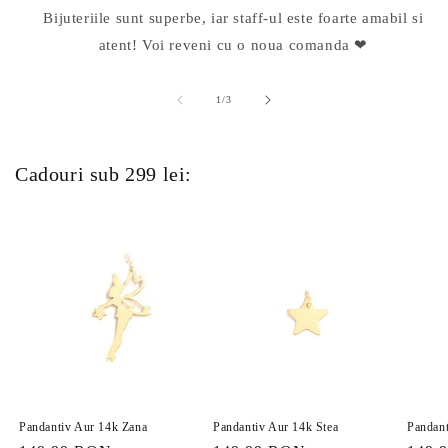
Bijuteriile sunt superbe, iar staff-ul este foarte amabil si
atent! Voi reveni cu o noua comanda ❤
din
1
/
3
Cadouri sub 299 lei:
Pandantiv Aur 14k Zana
Pandantiv Aur 14k Stea
Pandant