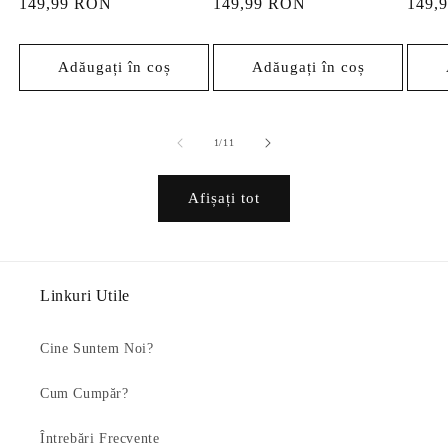
Preț
149,99 RON
Preț
149,99 RON
Preț
149,
obișnuit
obișnuit
obișn
Adăugați în coș
Adăugați în coș
din
1
/
11
Afișați tot
Linkuri Utile
Cine Suntem Noi?
Cum Cumpăr?
Întrebări Frecvente