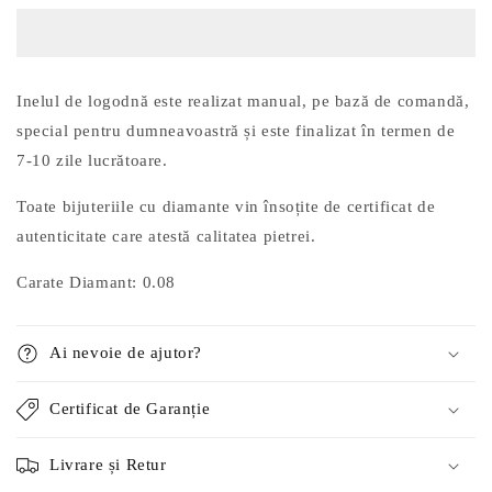
Logodna
Logodna
din
din
Aur
Aur
14k
14k
Inelul de logodnă este realizat manual, pe bază de comandă,
cu
cu
special pentru dumneavoastră și este finalizat în termen de
Diamant
Diamant
0.08ct
0.08ct
7-10 zile lucrătoare.
Toate bijuteriile cu diamante vin
însoțite de certificat de
autenticitate care atestă calitatea pietrei.
Carate Diamant: 0.08
Ai nevoie de ajutor?
Certificat de Garanție
Livrare și Retur