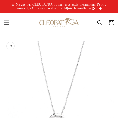
Salt la
⚠️ Magazinul CLEOPATRA nu mai este activ momentan. Pentru
conținut
comenzi, vă invităm cu drag pe: bijuteriasorelly.ro 💍
Coș
Salt la
informațiile
despre
produs