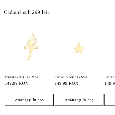
Cadouri sub 299 lei:
Pandantiv Aur 14k Zana
Pandantiv Aur 14k Stea
Pandant
Preț
149,99 RON
Preț
149,99 RON
Preț
149,
obișnuit
obișnuit
obișn
Adăugați în coș
Adăugați în coș