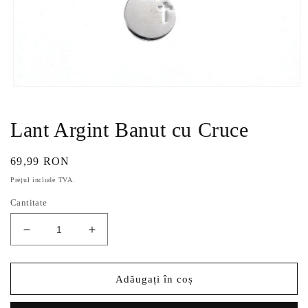
Deschide
conținutul
media
1
Lant Argint Banut cu Cruce
într-
o
fereastră
Preț
69,99 RON
modală
obișnuit
Prețul include TVA.
Cantitate
Reduceți
Creșteți
cantitatea
cantitatea
pentru
pentru
Lant
Lant
Adăugați în coș
Argint
Argint
Banut
Banut