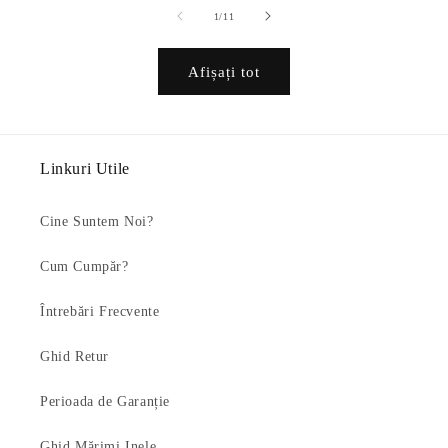
din
1
/
11
Afișați tot
Linkuri Utile
Cine Suntem Noi?
Cum Cumpăr?
Întrebări Frecvente
Ghid Retur
Perioada de Garanție
Ghid Mărimi Inele