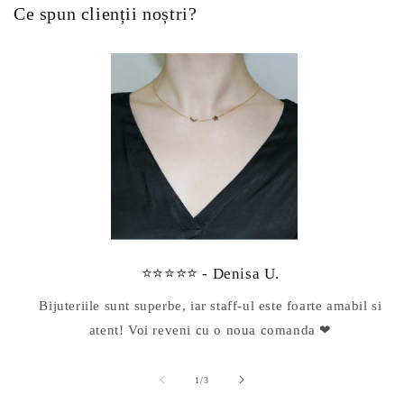
Ce spun clienții noștri?
⭐⭐⭐⭐⭐ - Denisa U.
Bijuteriile sunt superbe, iar staff-ul este foarte amabil si
atent! Voi reveni cu o noua comanda ❤
din
1
/
3