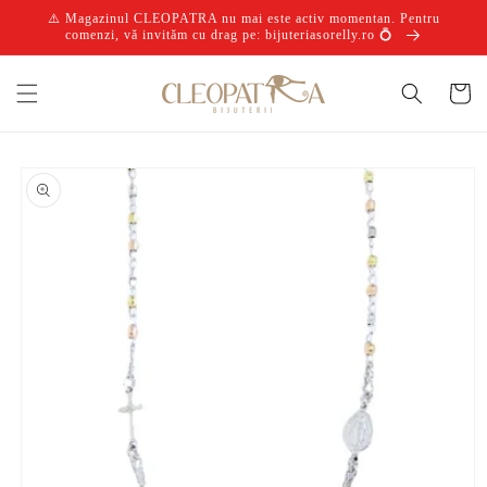
Salt la
⚠️ Magazinul CLEOPATRA nu mai este activ momentan. Pentru
conținut
comenzi, vă invităm cu drag pe: bijuteriasorelly.ro 💍
Coș
Salt la
informațiile
despre
produs