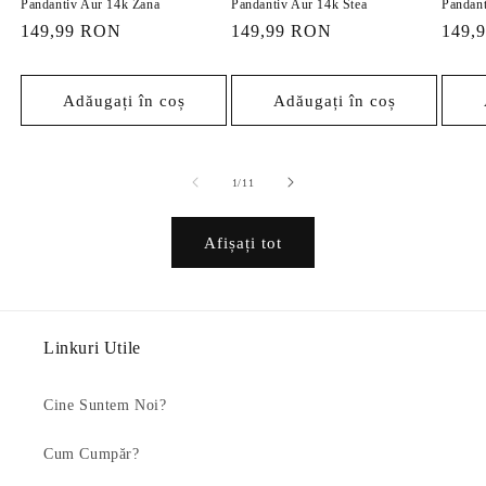
Pandantiv Aur 14k Zana
Pandantiv Aur 14k Stea
Pandant
Preț
149,99 RON
Preț
149,99 RON
Preț
149,
obișnuit
obișnuit
obișn
Adăugați în coș
Adăugați în coș
din
1
/
11
Afișați tot
Linkuri Utile
Cine Suntem Noi?
Cum Cumpăr?