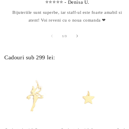
⭐⭐⭐⭐⭐ - Denisa U.
Bijuteriile sunt superbe, iar staff-ul este foarte amabil si
atent! Voi reveni cu o noua comanda ❤
din
1
/
3
Cadouri sub 299 lei: