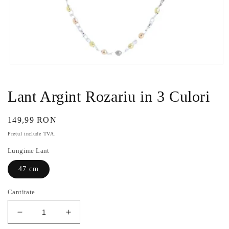
Deschide
conținutul
media
1
Lant Argint Rozariu in 3 Culori
într-
o
fereastră
Preț
149,99 RON
modală
obișnuit
Prețul include TVA.
Lungime Lant
47 cm
Cantitate
Reduceți
Creșteți
cantitatea
cantitatea