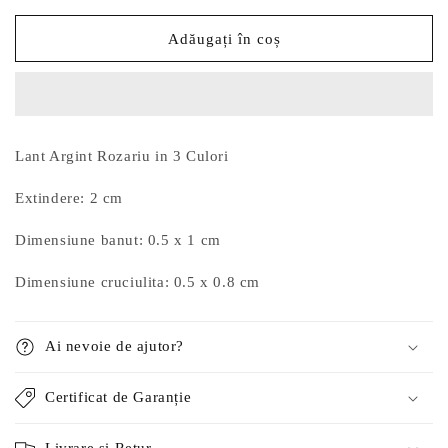
pentru
pentru
Lant
Lant
Adăugați în coș
Argint
Argint
Rozariu
Rozariu
in
in
3
3
Culori
Culori
Lant Argint Rozariu in 3 Culori
Extindere: 2 cm
Dimensiune banut: 0.5 x 1 cm
Dimensiune cruciulita: 0.5 x 0.8 cm
Ai nevoie de ajutor?
Certificat de Garanție