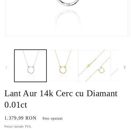
Deschide
D
conținutul
c
media
m
1
2
într-
î
o
o
fereastră
f
modală
m
Lant Aur 14k Cerc cu Diamant
0.01ct
Preț
1.379,99 RON
Stoc epuizat
obișnuit
Prețul include TVA.