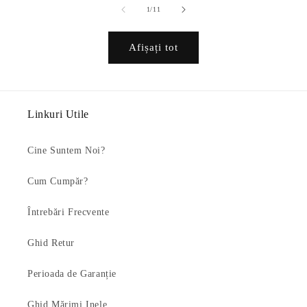
din
1
/
11
Afișați tot
Linkuri Utile
Cine Suntem Noi?
Cum Cumpăr?
Întrebări Frecvente
Ghid Retur
Perioada de Garanție
Ghid Mărimi Inele