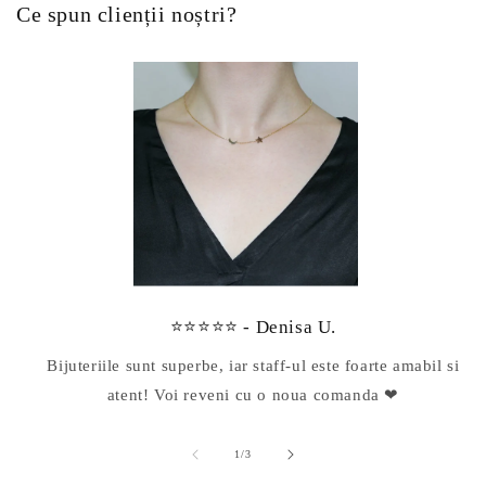
Ce spun clienții noștri?
⭐⭐⭐⭐⭐ - Denisa U.
Bijuteriile sunt superbe, iar staff-ul este foarte amabil si
atent! Voi reveni cu o noua comanda ❤
din
1
/
3