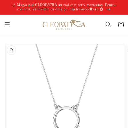
Salt la
⚠️ Magazinul CLEOPATRA nu mai este activ momentan. Pentru
conținut
comenzi, vă invităm cu drag pe: bijuteriasorelly.ro 💍
Coș
Salt la
informațiile
despre
produs