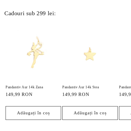
Cadouri sub 299 lei:
Pandantiv Aur 14k Zana
Pandantiv Aur 14k Stea
Pandant
Preț
149,99 RON
Preț
149,99 RON
Preț
149,
obișnuit
obișnuit
obișn
Adăugați în coș
Adăugați în coș