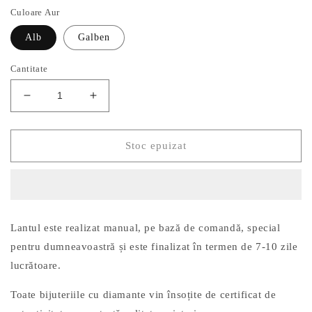
Culoare Aur
Alb
Galben
Cantitate
Reduceți
Creșteți
cantitatea
cantitatea
pentru
pentru
Lant
Lant
Stoc epuizat
Aur
Aur
14k
14k
Cerc
Cerc
cu
cu
Diamant
Diamant
Lantul
este realizat manual, pe bază de comandă, special
0.01ct
0.01ct
pentru dumneavoastră și este finalizat în termen de 7-10 zile
lucrătoare.
Toate bijuteriile cu diamante vin însoțite de certificat de