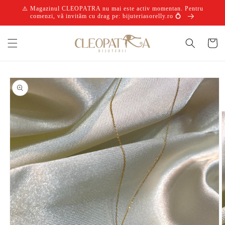
Salt la
⚠️ Magazinul CLEOPATRA nu mai este activ momentan. Pentru
conținut
comenzi, vă invităm cu drag pe: bijuteriasorelly.ro 💍
Coș
Salt la
informațiile
despre
produs