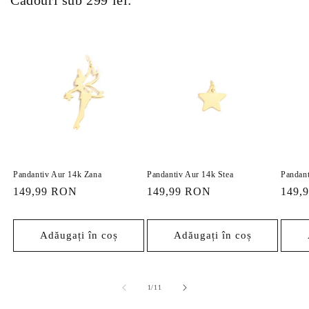
Pandantiv Aur 14k Zana
Pandantiv Aur 14k Stea
Pandant
Preț
149,99 RON
Preț
149,99 RON
Preț
149,
obișnuit
obișnuit
obișn
Adăugați în coș
Adăugați în coș
din
1
/
11