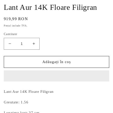
Lant Aur 14K Floare Filigran
Preț
919,99 RON
obișnuit
Prețul include TVA.
Cantitate
Reduceți
Creșteți
cantitatea
cantitatea
pentru
pentru
Lant
Lant
Adăugați în coș
Aur
Aur
14K
14K
Floare
Floare
Filigran
Filigran
Lant Aur 14K Floare Filigran
Greutate: 1.56
Lungime lant: 37 cm