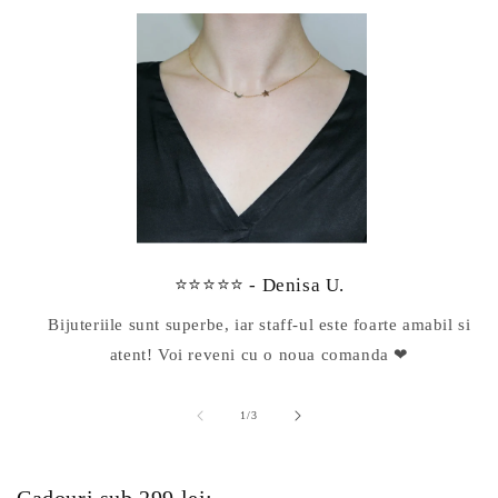
⭐⭐⭐⭐⭐ - Denisa U.
Bijuteriile sunt superbe, iar staff-ul este foarte amabil si
atent! Voi reveni cu o noua comanda ❤
din
1
/
3
Cadouri sub 299 lei: