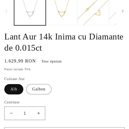
Lant Aur 14k Inima cu Diamante
de 0.015ct
Preț
1.629,99 RON
Stoc epuizat
obișnuit
Prețul include TVA.
Culoare Aur
Alb
Galben
Cantitate
Reduceți
Creșteți
cantitatea
cantitatea
pentru
pentru