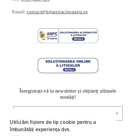
Email:
contact@bijuteriacleopatra.ro
Înregistrați-vă la newsletter și obțineți ultimele
noutăți!
E-mail
Utilizăm fișiere de tip cookie pentru a
Utilizăm fișiere de tip cookie pentru a
îmbunătăți experiența dvs.
îmbunătăți experiența dvs.