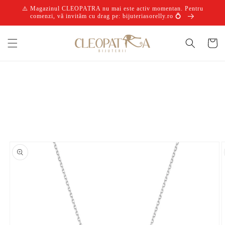
Salt la
⚠️ Magazinul CLEOPATRA nu mai este activ momentan. Pentru
conținut
comenzi, vă invităm cu drag pe: bijuteriasorelly.ro 💍
Coș
Salt la
informațiile
despre
produs