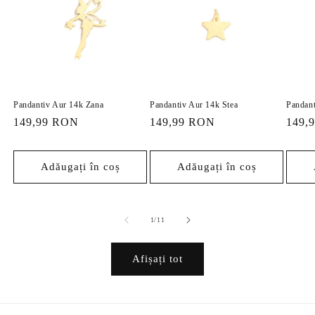
Pandantiv Aur 14k Zana
Pandantiv Aur 14k Stea
Pandant
Preț
149,99 RON
Preț
149,99 RON
Preț
149,
obișnuit
obișnuit
obișn
Adăugați în coș
Adăugați în coș
din
1
/
11
Afișați tot