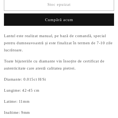
Lant
Lant
Stoc epuizat
Aur
Aur
14k
14k
Cumpără acum
Inima
Inima
cu
cu
Diamante
Diamante
Lantul
este realizat manual, pe bază de comandă, special
de
de
0.015ct
0.015ct
pentru dumneavoastră și este finalizat în termen de 7-10 zile
lucrătoare.
Toate bijuteriile cu diamante vin însoțite de certificat de
autenticitate care atestă calitatea pietrei.
Diamante: 0.015ct
H/Si
Lungime: 42-45 cm
Latime: 11mm
Inaltime: 9mm