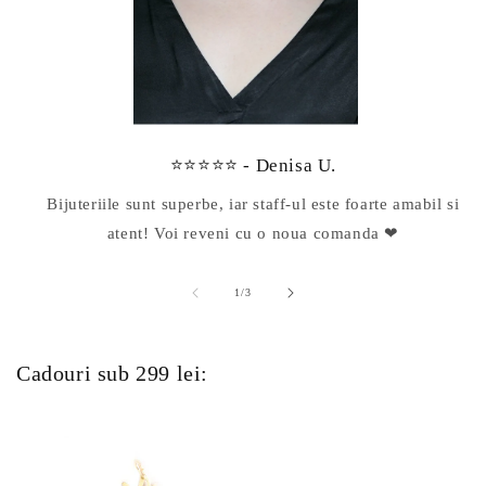
⭐⭐⭐⭐⭐ - Denisa U.
Bijuteriile sunt superbe, iar staff-ul este foarte amabil si
atent! Voi reveni cu o noua comanda ❤
din
1
/
3
Cadouri sub 299 lei: