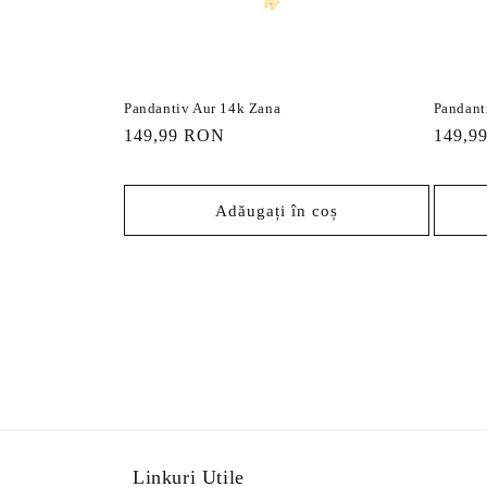
Pandantiv Aur 14k Zana
Pandant
Preț
149,99 RON
Preț
149,9
obișnuit
obișnu
Adăugați în coș
Linkuri Utile