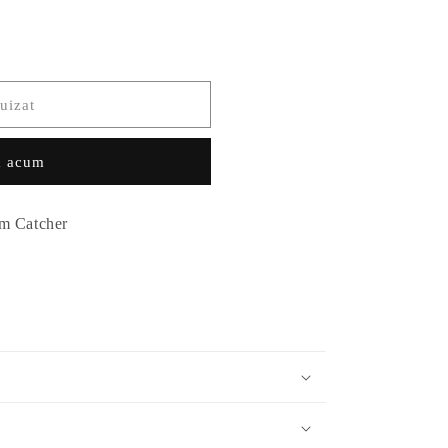
uizat
 acum
am Catcher