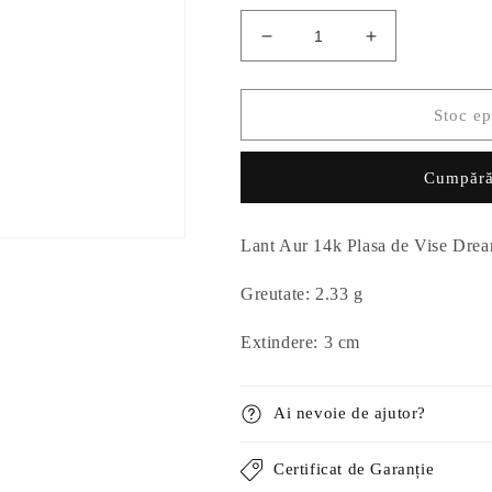
Reduceți
Creșteți
cantitatea
cantitatea
pentru
pentru
Lant
Lant
Stoc ep
Aur
Aur
14k
14k
Cumpără
Plasa
Plasa
de
de
Vise
Vise
Lant Aur 14k Plasa de Vise Dre
Dream
Dream
Catcher
Catcher
Greutate: 2.33 g
Extindere: 3 cm
Ai nevoie de ajutor?
Certificat de Garanție