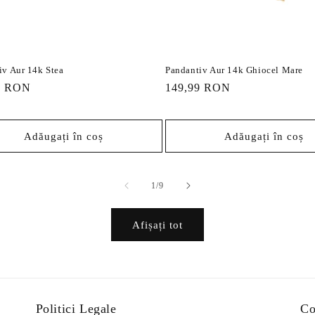
iv Aur 14k Stea
Pandantiv Aur 14k Ghiocel Mare
9 RON
Preț
149,99 RON
it
obișnuit
Adăugați în coș
Adăugați în coș
din
1
/
9
Afișați tot
Politici Legale
Co