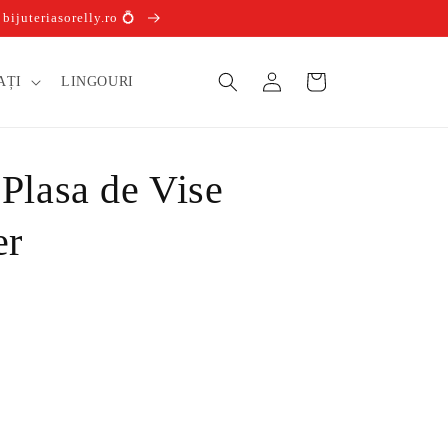
ijuteriasorelly.ro 💍
Conectați-
Coș
AȚI
LINGOURI
vă
Plasa de Vise
er