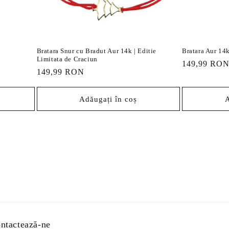
Bratara Snur cu Bradut Aur 14k | Editie
Bratara Aur 14k
Limitata de Craciun
Preț
149,99 RO
Preț
149,99 RON
obișnuit
obișnuit
Adăugați în coș
A
ntactează-ne