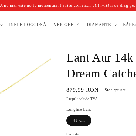
u mai este activ momentan. Pentru comenzi, vă invităm cu drag pe: b
INELE LOGODNĂ
VERIGHETE
DIAMANTE
BĂRB
Lant Aur 14k 
Dream Catch
Preț
879,99 RON
Stoc epuizat
obișnuit
Prețul include TVA.
Lungime Lant
41 cm
Cantitate