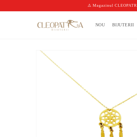
Salt la
⚠️ Magazinul CLEOPATRA n
conținut
NOU
BIJUTERII
Salt la
informațiile
despre
produs