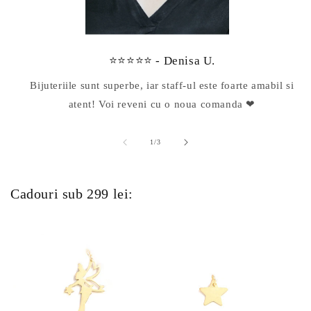
⭐⭐⭐⭐⭐ - Denisa U.
Bijuteriile sunt superbe, iar staff-ul este foarte amabil si
atent! Voi reveni cu o noua comanda ❤
din
1
/
3
Cadouri sub 299 lei: