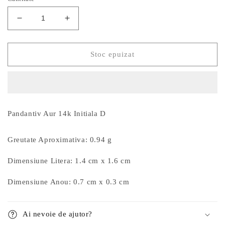
Reduceți
Creșteți
cantitatea
cantitatea
pentru
pentru
Pandantiv
Pandantiv
Stoc epuizat
Aur
Aur
14k
14k
Initiala
Initiala
D
D
Pandantiv Aur 14k Initiala D
Greutate Aproximativa: 0.94 g
Dimensiune Litera: 1.4 cm x 1.6 cm
Dimensiune Anou: 0.7 cm x 0.3 cm
Ai nevoie de ajutor?