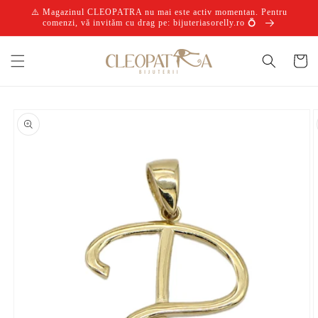
Salt la
⚠️ Magazinul CLEOPATRA nu mai este activ momentan. Pentru
conținut
comenzi, vă invităm cu drag pe: bijuteriasorelly.ro 💍
Coș
Salt la
informațiile
despre
produs