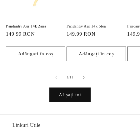
Pandantiv Aur 14k Zana
Pandantiv Aur 14k Stea
Pandant
Preț
149,99 RON
Preț
149,99 RON
Preț
149,
obișnuit
obișnuit
obișn
Adăugați în coș
Adăugați în coș
din
1
/
11
Afișați tot
Linkuri Utile