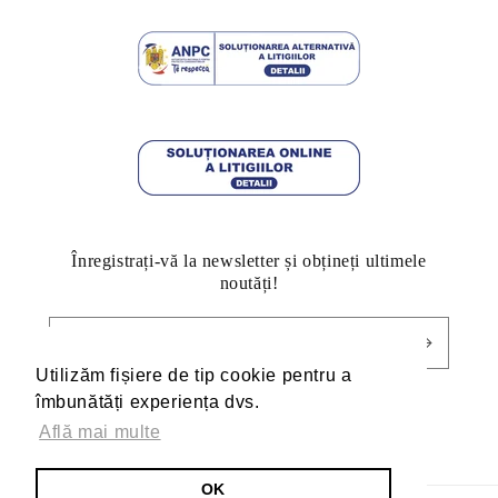
Înregistrați-vă la newsletter și obțineți ultimele
noutăți!
E-mail
Utilizăm fișiere de tip cookie pentru a
Utilizăm fișiere de tip cookie pentru a
îmbunătăți experiența dvs.
îmbunătăți experiența dvs.
Află mai multe
Află mai multe
Facebook
Pinterest
Instagram
TikTok
YouTube
OK
OK