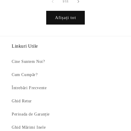
din
1
/
11
Afișați tot
Linkuri Utile
Cine Suntem Noi?
Cum Cumpăr?
Întrebări Frecvente
Ghid Retur
Perioada de Garanție
Ghid Mărimi Inele