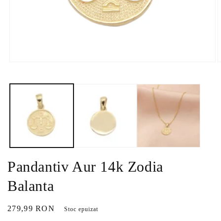
Deschide
D
conținutul
c
media
m
1
2
într-
î
o
o
fereastră
f
modală
m
Pandantiv Aur 14k Zodia
Balanta
Preț
279,99 RON
Stoc epuizat
obișnuit