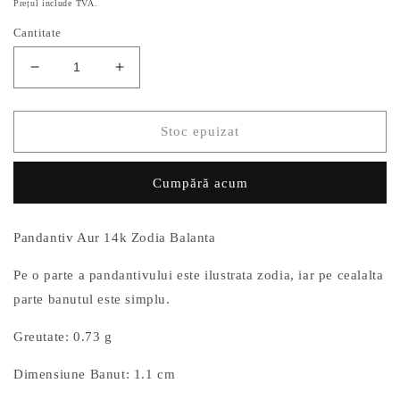
Prețul include TVA.
Cantitate
Reduceți
Creșteți
cantitatea
cantitatea
pentru
pentru
Pandantiv
Pandantiv
Stoc epuizat
Aur
Aur
14k
14k
Cumpără acum
Zodia
Zodia
Balanta
Balanta
Pandantiv Aur 14k Zodia Balanta
Pe o parte a pandantivului este ilustrata zodia, iar pe cealalta
parte banutul este simplu.
Greutate: 0.73 g
Dimensiune Banut: 1.1 cm