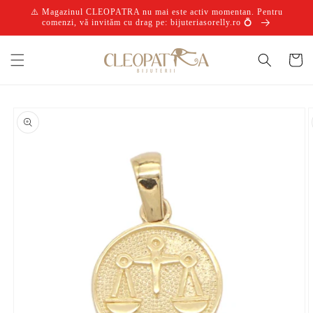
Salt la
⚠️ Magazinul CLEOPATRA nu mai este activ momentan. Pentru
conținut
comenzi, vă invităm cu drag pe: bijuteriasorelly.ro 💍
Coș
Salt la
informațiile
despre
produs