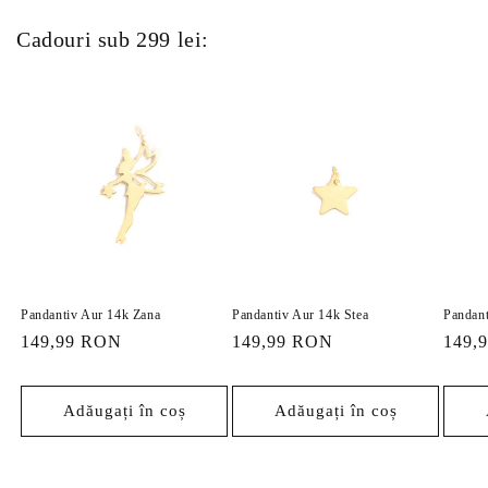
Cadouri sub 299 lei:
Pandantiv Aur 14k Zana
Pandantiv Aur 14k Stea
Pandant
Preț
149,99 RON
Preț
149,99 RON
Preț
149,
obișnuit
obișnuit
obișn
Adăugați în coș
Adăugați în coș