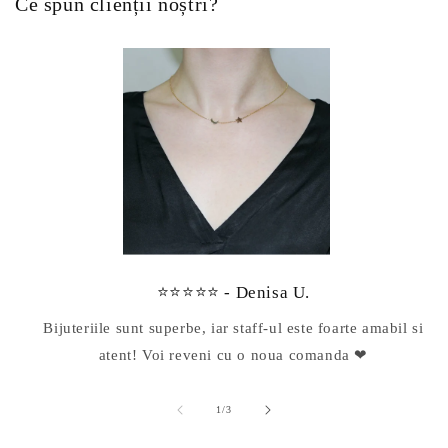
Ce spun clienții noștri?
⭐⭐⭐⭐⭐ - Denisa U.
Bijuteriile sunt superbe, iar staff-ul este foarte amabil si
atent! Voi reveni cu o noua comanda ❤
din
1
/
3