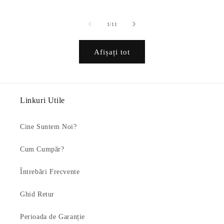
din
1
/
11
Afișați tot
Linkuri Utile
Cine Suntem Noi?
Cum Cumpăr?
Întrebări Frecvente
Ghid Retur
Perioada de Garanție