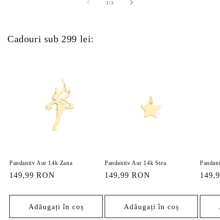
din
1
/
3
Cadouri sub 299 lei:
Pandantiv Aur 14k Zana
Pandantiv Aur 14k Stea
Pandant
Preț
149,99 RON
Preț
149,99 RON
Preț
149,
obișnuit
obișnuit
obișn
Adăugați în coș
Adăugați în coș