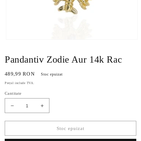
Deschide
conținutul
media
1
Pandantiv Zodie Aur 14k Rac
într-
o
fereastră
Preț
489,99 RON
Stoc epuizat
modală
obișnuit
Prețul include TVA.
Cantitate
Reduceți
Creșteți
cantitatea
cantitatea
pentru
pentru
Pandantiv
Pandantiv
Stoc epuizat
Zodie
Zodie