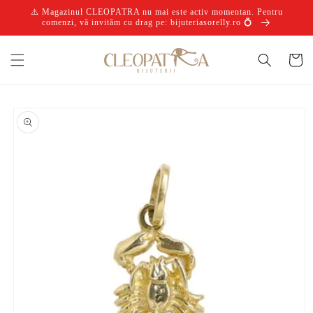
Salt la
⚠️ Magazinul CLEOPATRA nu mai este activ momentan. Pentru
conținut
comenzi, vă invităm cu drag pe: bijuteriasorelly.ro 💍
Coș
Salt la
informațiile
despre
produs