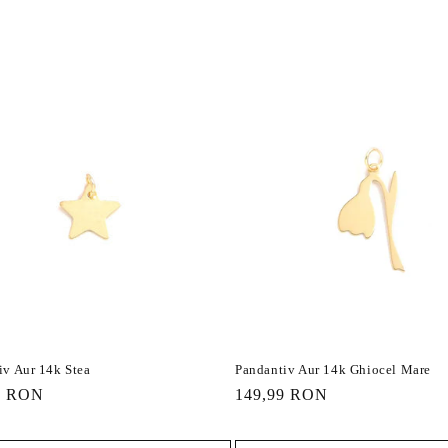
iv Aur 14k Stea
Pandantiv Aur 14k Ghiocel Mare
9 RON
Preț
149,99 RON
it
obișnuit