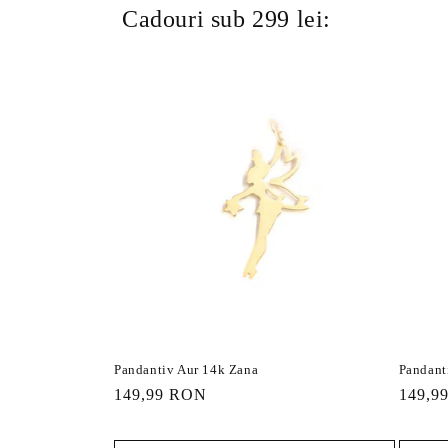
Cadouri sub 299 lei:
Pandantiv Aur 14k Zana
Pandant
Preț
149,99 RON
Preț
149,9
obișnuit
obișnu