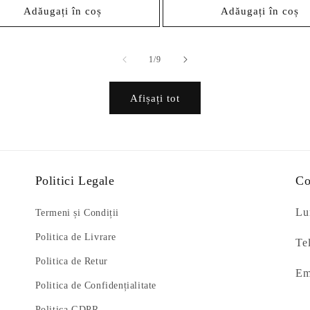
Adăugați în coș
Adăugați în coș
din
1
/
9
Afișați tot
Politici Legale
Co
Lun
Termeni și Condiții
Politica de Livrare
Te
Politica de Retur
Em
Politica de Confidențialitate
Politica GDPR