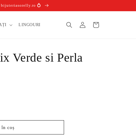
ijuteriasorelly.ro 💍
Conectați-
Coș
AȚI
LINGOURI
vă
ix Verde si Perla
 în coș