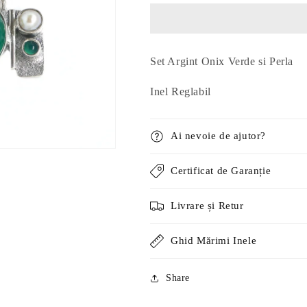
Onix
Onix
Verde
Verde
si
si
Perla
Perla
Set Argint Onix Verde si Perla
Inel Reglabil
Ai nevoie de ajutor?
Certificat de Garanție
Livrare și Retur
Ghid Mărimi Inele
Share