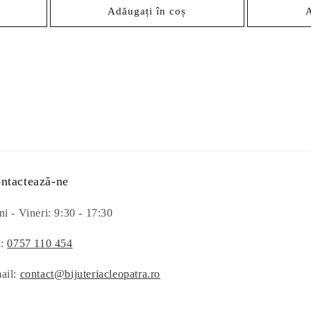
Adăugați în coș
A
ntactează-ne
i - Vineri: 9:30 - 17:30
l:
0757 110 454
ail:
contact@bijuteriacleopatra.ro