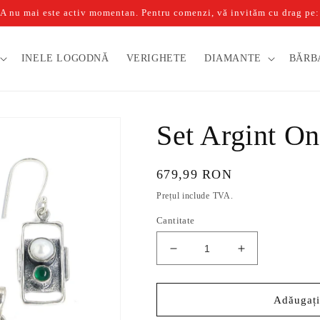
u mai este activ momentan. Pentru comenzi, vă invităm cu drag pe: b
INELE LOGODNĂ
VERIGHETE
DIAMANTE
BĂRB
Set Argint On
Preț
679,99 RON
obișnuit
Prețul include TVA.
Cantitate
Reduceți
Creșteți
cantitatea
cantitatea
pentru
pentru
Set
Set
Adăugați
Argint
Argint