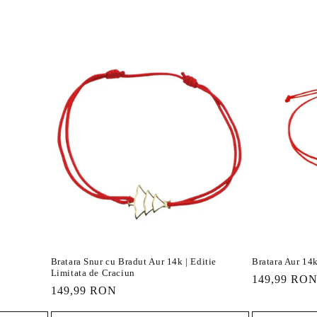
Bratara Snur cu Bradut Aur 14k | Editie
Bratara Aur 14k
Limitata de Craciun
Preț
149,99 RO
Preț
149,99 RON
obișnuit
obișnuit