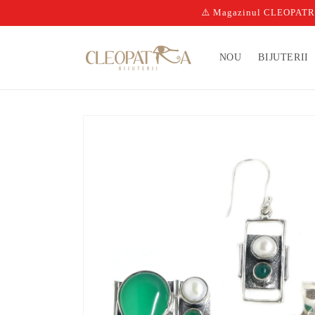
Salt la
⚠️ Magazinul CLEOPATRA n
conținut
NOU
BIJUTERII
Salt la
informațiile
despre
produs