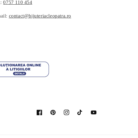
l:
0757 110 454
ail:
contact@bijuteriacleopatra.ro
Facebook
Pinterest
Instagram
TikTok
YouTube