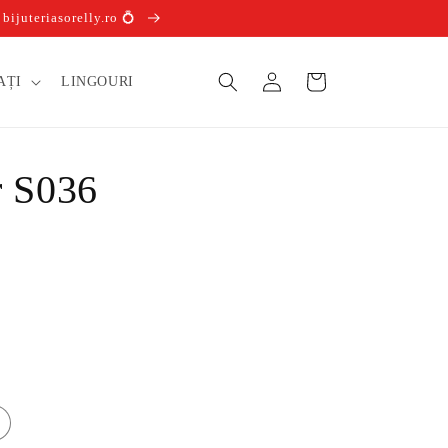
ijuteriasorelly.ro 💍
Conectați-
Coș
AȚI
LINGOURI
vă
r S036