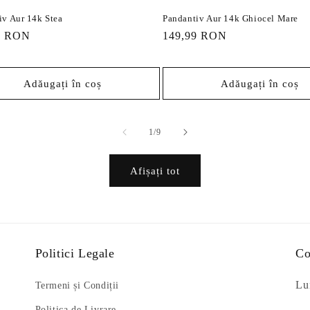
iv Aur 14k Stea
Pandantiv Aur 14k Ghiocel Mare
9 RON
Preț
149,99 RON
it
obișnuit
Adăugați în coș
Adăugați în coș
din
1
/
9
Afișați tot
Politici Legale
Co
Lun
Termeni și Condiții
Politica de Livrare