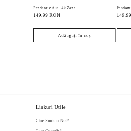
Pandantiv Aur 14k Zana
Pandant
Preț
149,99 RON
Preț
149,9
obișnuit
obișnu
Adăugați în coș
Linkuri Utile
Cine Suntem Noi?
Cum Cumpăr?