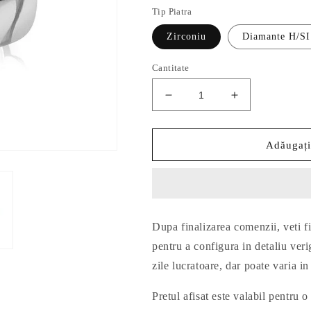
Tip Piatra
Zirconiu
Diamante H/SI
Cantitate
Reduceți
Creșteți
cantitatea
cantitatea
pentru
pentru
Verighete
Verighete
Adăugați
Aur
Aur
S036
S036
Dupa finalizarea comenzii, veti fi
pentru a configura in detaliu veri
zile lucratoare, dar poate varia in
Pretul afisat este valabil pentru