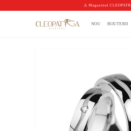
Salt la
⚠️ Magazinul CLEOPATRA n
conținut
NOU
BIJUTERII
Salt la
informațiile
despre
produs