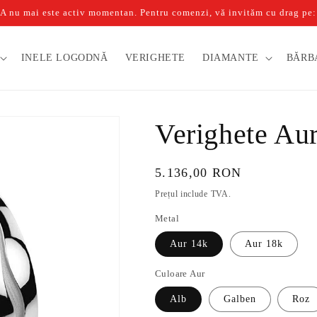
u mai este activ momentan. Pentru comenzi, vă invităm cu drag pe: b
INELE LOGODNĂ
VERIGHETE
DIAMANTE
BĂRB
Verighete Au
Preț
5.136,00 RON
obișnuit
Prețul include TVA.
Metal
Aur 14k
Aur 18k
Culoare Aur
Alb
Galben
Roz