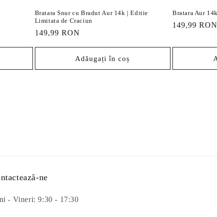
Bratara Snur cu Bradut Aur 14k | Editie
Bratara Aur 14k
Limitata de Craciun
Preț
149,99 RO
Preț
149,99 RON
obișnuit
obișnuit
Adăugați în coș
A
ntactează-ne
i - Vineri: 9:30 - 17:30