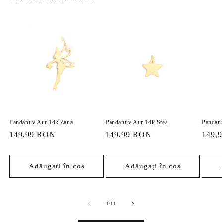
Pandantiv Aur 14k Zana
Pandantiv Aur 14k Stea
Pandant
Preț
149,99 RON
Preț
149,99 RON
Preț
149,
obișnuit
obișnuit
obișn
Adăugați în coș
Adăugați în coș
din
1
/
11