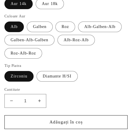
Aur 14k
Aur 18k
Culoare Aur
Alb
Galben
Roz
Alb-Galben-Alb
Galben-Alb-Galben
Alb-Roz-Alb
Roz-Alb-Roz
Tip Piatra
Zirconiu
Diamante H/SI
Cantitate
Reduceți
Creșteți
cantitatea
cantitatea
pentru
pentru
Verighete
Verighete
Adăugați în coș
Aur
Aur