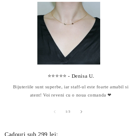
⭐⭐⭐⭐⭐ - Denisa U.
Bijuteriile sunt superbe, iar staff-ul este foarte amabil si
atent! Voi reveni cu o noua comanda ❤
din
1
/
3
Cadouri sub 299 lei: