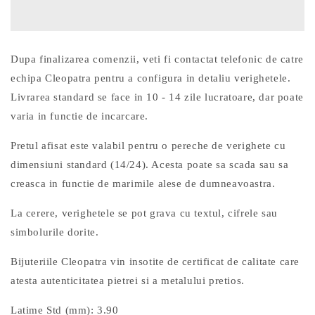
S066
S066
Dupa finalizarea comenzii, veti fi contactat telefonic de catre
echipa Cleopatra pentru a configura in detaliu verighetele.
Livrarea standard se face in 10 - 14 zile lucratoare, dar poate
varia in functie de incarcare.
Pretul afisat este valabil pentru o pereche de verighete cu
dimensiuni standard (14/24). Acesta poate sa scada sau sa
creasca in functie de marimile alese de dumneavoastra.
La cerere, verighetele se pot grava cu textul, cifrele sau
simbolurile dorite.
Bijuteriile Cleopatra vin insotite de certificat de calitate care
atesta autenticitatea pietrei si a metalului pretios.
Latime Std (mm): 3.90