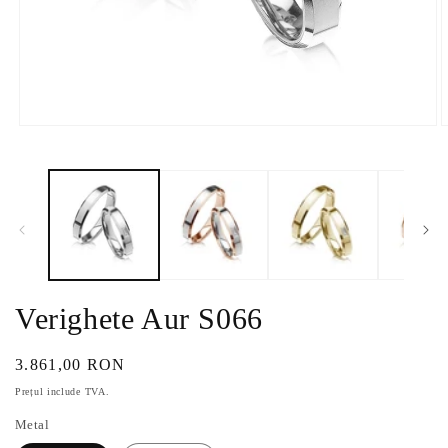
Deschide
D
conținutul
c
media
m
1
2
într-
î
o
o
fereastră
f
modală
m
Verighete Aur S066
Preț
3.861,00 RON
obișnuit
Prețul include TVA.
Metal