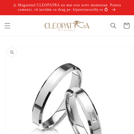
Salt la
⚠️ Magazinul CLEOPATRA nu mai este activ momentan. Pentru
conținut
comenzi, vă invităm cu drag pe: bijuteriasorelly.ro 💍
Coș
Salt la
informațiile
despre
produs