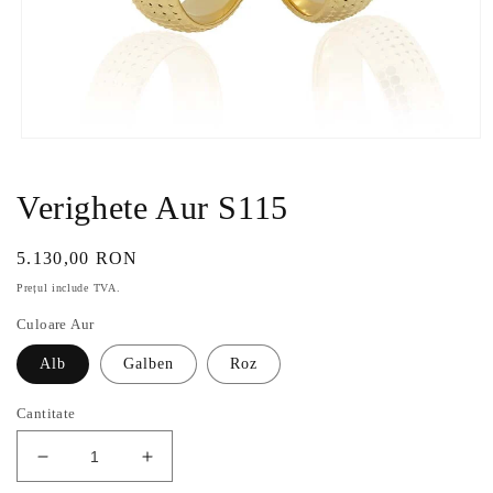
Deschide
conținutul
media
1
Verighete Aur S115
într-
o
fereastră
Preț
5.130,00 RON
modală
obișnuit
Prețul include TVA.
Culoare Aur
Alb
Galben
Roz
Cantitate
Reduceți
Creșteți
cantitatea
cantitatea