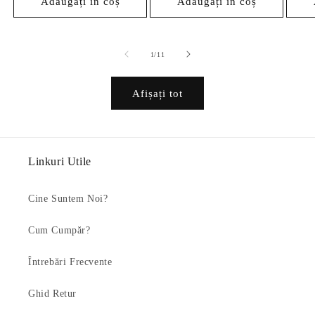
Adăugați în coș
Adăugați în coș
din
1
/
11
Afișați tot
Linkuri Utile
Cine Suntem Noi?
Cum Cumpăr?
Întrebări Frecvente
Ghid Retur