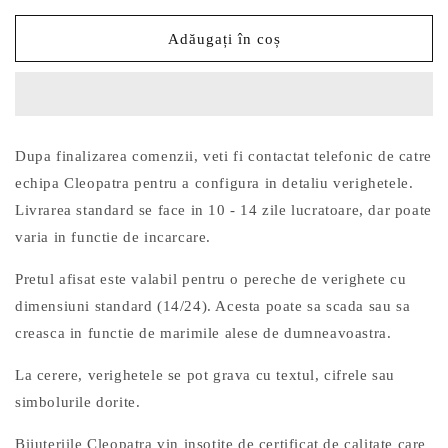
pentru
pentru
Verighete
Verighete
Adăugați în coș
Aur
Aur
S115
S115
Dupa finalizarea comenzii, veti fi contactat telefonic de catre
echipa Cleopatra pentru a configura in detaliu verighetele.
Livrarea standard se face in 10 - 14 zile lucratoare, dar poate
varia in functie de incarcare.
Pretul afisat este valabil pentru o pereche de verighete cu
dimensiuni standard (14/24). Acesta poate sa scada sau sa
creasca in functie de marimile alese de dumneavoastra.
La cerere, verighetele se pot grava cu textul, cifrele sau
simbolurile dorite.
Bijuteriile Cleopatra vin insotite de certificat de calitate care