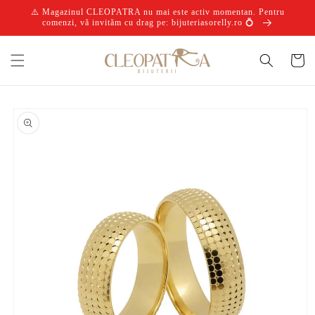
Salt la
⚠️ Magazinul CLEOPATRA nu mai este activ momentan. Pentru
conținut
comenzi, vă invităm cu drag pe: bijuteriasorelly.ro 💍
Coș
Salt la
informațiile
despre
produs