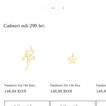
din
1
/
3
Cadouri sub 299 lei:
Pandantiv Aur 14k Zana
Pandantiv Aur 14k Stea
Pandant
Preț
149,99 RON
Preț
149,99 RON
Preț
149,
obișnuit
obișnuit
obișn